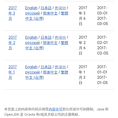
2017
English
/
日本語
/
한국어
/
2017
2017-
年 3
ру́сский
/
简体中文
/
繁體
年 3
03-01
月
中文 (台灣)
月 6
2017-
日
03-05
2017
English
/
日本語
/
한국어
/
2017
2017-
年 2
ру́сский
/
简体中文
/
繁體
年 2
02-01
月
中文 (台灣)
月 6
2017-
日
02-05
2017
English
/
日本語
/
한국어
/
2017
2017-
年 1
ру́сский
/
简体中文
/
繁體
年 1
01-01
月
中文 (台灣)
月 3
2017-
日
01-05
本页面上的内容和代码示例受
内容许可
部分所述许可的限制。Java 和
OpenJDK 是 Oracle 和/或其关联公司的注册商标。