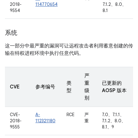
2018-
114770654
7.1.2、8.0、
9554
8.1
系统
这一部分中最严重的漏洞可让远程攻击者利用蓄意创建的传
输在特权进程环境中执行任意代码。
严
类
重
已更新的
CVE
参考编号
型
级
AOSP 版本
别
CVE-
A-
RCE
严
7.0、7.1.1、
2018-
112321180
重
7.1.2、8.0、
9555
8.1、9