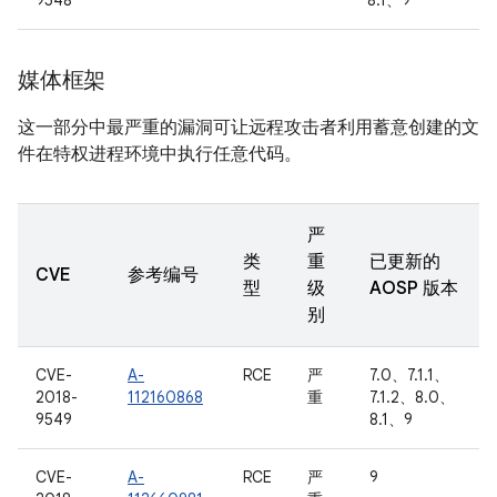
9548
8.1、9
媒体框架
这一部分中最严重的漏洞可让远程攻击者利用蓄意创建的文
件在特权进程环境中执行任意代码。
严
类
重
已更新的
CVE
参考编号
型
级
AOSP 版本
别
CVE-
A-
RCE
严
7.0、7.1.1、
2018-
112160868
重
7.1.2、8.0、
9549
8.1、9
CVE-
A-
RCE
严
9