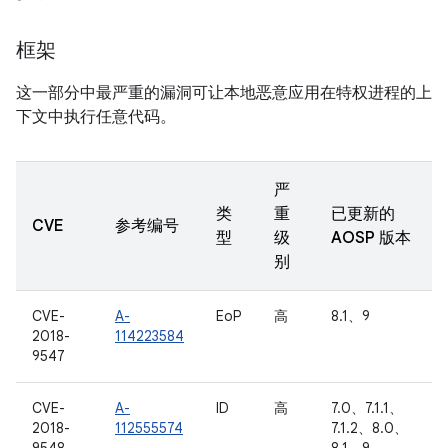
框架
这一部分中最严重的漏洞可让本地恶意应用在特权进程的上
下文中执行任意代码。
严
类
重
已更新的
CVE
参考编号
型
级
AOSP 版本
别
CVE-
A-
EoP
高
8.1、9
2018-
114223584
9547
CVE-
A-
ID
高
7.0、7.1.1、
2018-
112555574
7.1.2、8.0、