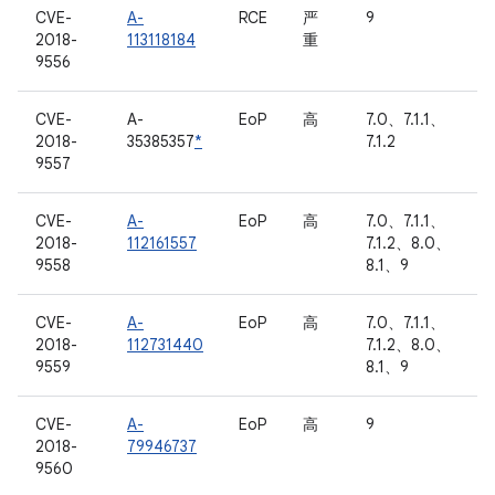
CVE-
A-
RCE
严
9
2018-
113118184
重
9556
CVE-
A-
EoP
高
7.0、7.1.1、
2018-
35385357
*
7.1.2
9557
CVE-
A-
EoP
高
7.0、7.1.1、
2018-
112161557
7.1.2、8.0、
9558
8.1、9
CVE-
A-
EoP
高
7.0、7.1.1、
2018-
112731440
7.1.2、8.0、
9559
8.1、9
CVE-
A-
EoP
高
9
2018-
79946737
9560