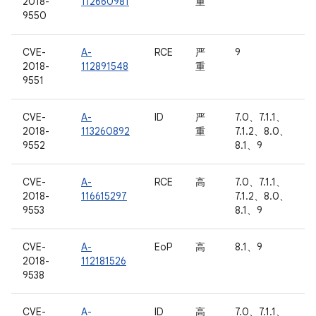
2018-
112660981
重
9550
CVE-
A-
RCE
严
9
2018-
112891548
重
9551
CVE-
A-
ID
严
7.0、7.1.1、
2018-
113260892
重
7.1.2、8.0、
9552
8.1、9
CVE-
A-
RCE
高
7.0、7.1.1、
2018-
116615297
7.1.2、8.0、
9553
8.1、9
CVE-
A-
EoP
高
8.1、9
2018-
112181526
9538
CVE-
A-
ID
高
7.0、7.1.1、