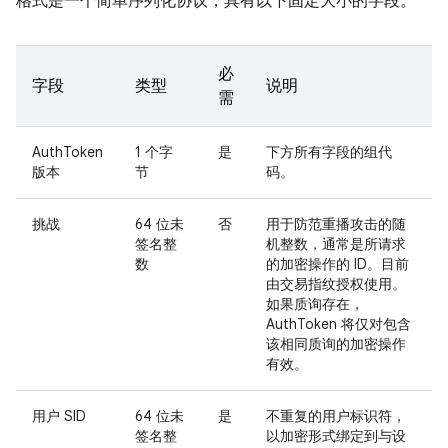
格式是一个简单序列化协议，具有以下固定大小的字段。
必
字段
类型
说明
需
AuthToken
1 个字
是
下方所有字段的组代
版本
节
码。
挑战
64 位未
否
用于防范重播攻击的随
签名整
机整数，通常是所请求
数
的加密操作的 ID。目前
由交易指纹授权使用。
如果质询存在，
AuthToken 将仅对包含
该相同质询的加密操作
有效。
用户 SID
64 位未
是
不重复的用户标识符，
签名整
以加密形式绑定到与设