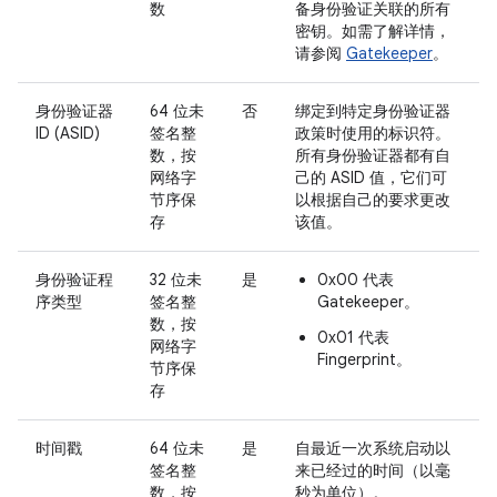
数
备身份验证关联的所有
密钥。如需了解详情，
请参阅
Gatekeeper
。
身份验证器
64 位未
否
绑定到特定身份验证器
ID (ASID)
签名整
政策时使用的标识符。
数，按
所有身份验证器都有自
网络字
己的 ASID 值，它们可
节序保
以根据自己的要求更改
存
该值。
身份验证程
32 位未
是
0x00 代表
序类型
签名整
Gatekeeper。
数，按
0x01 代表
网络字
Fingerprint。
节序保
存
时间戳
64 位未
是
自最近一次系统启动以
签名整
来已经过的时间（以毫
数，按
秒为单位）。