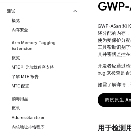
GWP-
测试
概览
GWP-ASan
内存安全
绕分配的内存，
使为受保护分配
Arm Memory Tagging
工具帮助识别了
Extension
具并密切监控在
概览
开发者应通过
MTE 引导加载程序支持
bug 来检查是
了解 MTE 报告
如需了解详情，请
MTE 配置
消毒用品
调试原生 An
概览
Address
Sanitizer
用于检测用户
内核地址排错程序