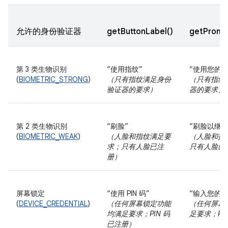
允许的身份验证器
getButtonLabel()
getPromp
第 3 类生物识别
“使用指纹”
“使用您的
(
BIOMETRIC_STRONG
)
（只有指纹满足身份
（只有指纹
验证器的要求）
器的要求）
第 2 类生物识别
“刷脸”
“刷脸以继续
(
BIOMETRIC_WEAK
)
（人脸和指纹满足要
（人脸和指
求；只有人脸已注
只有人脸已
册）
屏幕锁定
“使用 PIN 码”
“输入您的 P
(
DEVICE_CREDENTIAL
)
（任何屏幕锁定功能
（任何屏幕
均满足要求；PIN 码
足要求；PI
已注册）