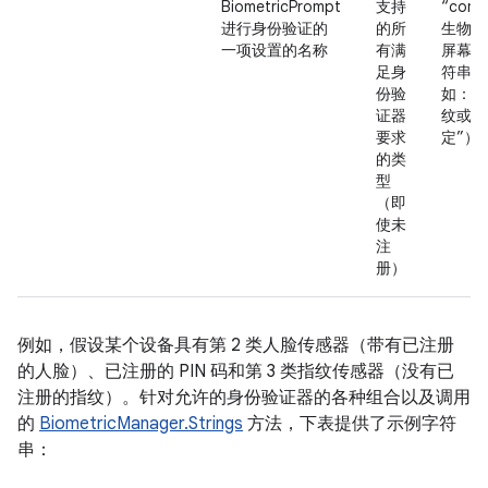
BiometricPrompt
支持
“comb
进行身份验证的
的所
生物识
一项设置的名称
有满
屏幕锁
足身
符串（
份验
如：“
证器
纹或屏
要求
定”）
的类
型
（即
使未
注
册）
例如，假设某个设备具有第 2 类人脸传感器（带有已注册
的人脸）、已注册的 PIN 码和第 3 类指纹传感器（没有已
注册的指纹）。
针对允许的身份验证器的各种组合以及调用
的
BiometricManager.Strings
方法，下表提供了示例字符
串：