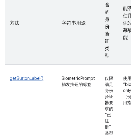
含
能否
的
使用
身
方法
字符串用途
识别
份
幕锁
验
能
证
类
型
getButtonLabel()
BiometricPrompt
仅限
使用
触发按钮的标签
满足
“biome
身份
only
验证
（例如
器要
用指纹
求的
“已
注
册”
类型