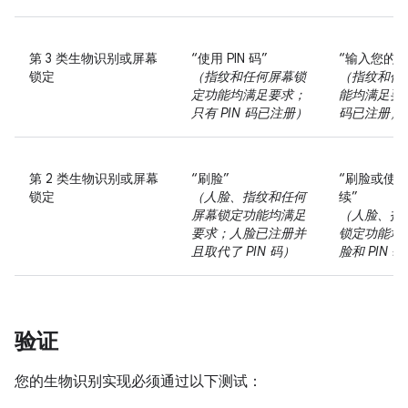
第 3 类生物识别或屏幕
“使用 PIN 码”
“输入您的 P
锁定
（指纹和任何屏幕锁
（指纹和任
定功能均满足要求；
能均满足要求
只有 PIN 码已注册）
码已注册）
第 2 类生物识别或屏幕
“刷脸”
“刷脸或使用 
锁定
（人脸、指纹和任何
续”
屏幕锁定功能均满足
（人脸、指
要求；人脸已注册并
锁定功能均
且取代了 PIN 码）
脸和 PIN
验证
您的生物识别实现必须通过以下测试：