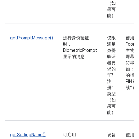
（如
果可
能）
getPromptMessage()
进行身份验证
仅限
使用
时，
满足
“comb
BiometricPrompt
身份
生物识
显示的消息
验证
屏幕锁
器要
符串（
求的
如：“
“已
的指纹
注
PIN 
册”
续”）
类型
（如
果可
能）
getSettingName()
可启用
设备
使用