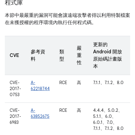
程式庫
本節中最嚴重的漏洞可能會讓遠端攻擊者得以利用特製檔案
在未獲授權的程序環境內執行任何程式碼。
更新的
嚴
參考資
類
Android 開放
CVE
重
料
型
原始碼計畫版
性
本
CVE-
A-
RCE
高
7.1.1、7.1.2、8.0
2017-
62218744
0753
CVE-
A-
RCE
高
4.4.4、5.0.2、
2017-
63852675
5.1.1、6.0、
6983
6.0.1、7.0、
7.1.1、7.1.2、8.0