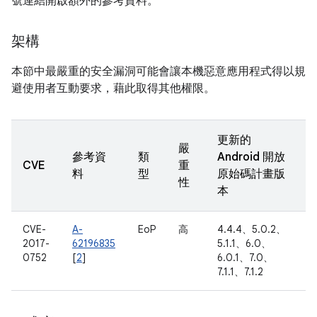
號連結開啟額外的參考資料。
架構
本節中最嚴重的安全漏洞可能會讓本機惡意應用程式得以規
避使用者互動要求，藉此取得其他權限。
更新的
嚴
參考資
類
Android 開放
CVE
重
料
型
原始碼計畫版
性
本
CVE-
A-
EoP
高
4.4.4、5.0.2、
2017-
62196835
5.1.1、6.0、
0752
[
2
]
6.0.1、7.0、
7.1.1、7.1.2