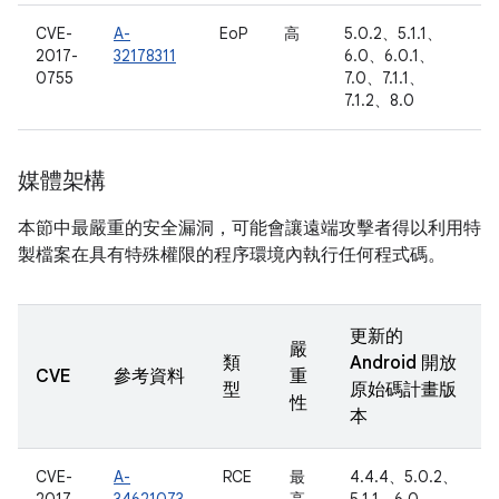
CVE-
A-
EoP
高
5.0.2、5.1.1、
2017-
32178311
6.0、6.0.1、
0755
7.0、7.1.1、
7.1.2、8.0
媒體架構
本節中最嚴重的安全漏洞，可能會讓遠端攻擊者得以利用特
製檔案在具有特殊權限的程序環境內執行任何程式碼。
更新的
嚴
類
Android 開放
CVE
參考資料
重
型
原始碼計畫版
性
本
CVE-
A-
RCE
最
4.4.4、5.0.2、