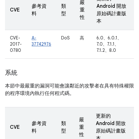
嚴
參考資
類
Android 開放
CVE
重
料
型
原始碼計畫版
性
本
CVE-
A-
DoS
高
6.0、6.0.1、
2017-
37742976
7.0、7.1.1、
0780
7.1.2、8.0
系統
本節中最嚴重的漏洞可能會讓鄰近的攻擊者在具有特殊權限
的程序環境內執行任何程式碼。
更新的
嚴
參考資
類
Android 開放
CVE
重
料
型
原始碼計畫版
性
本