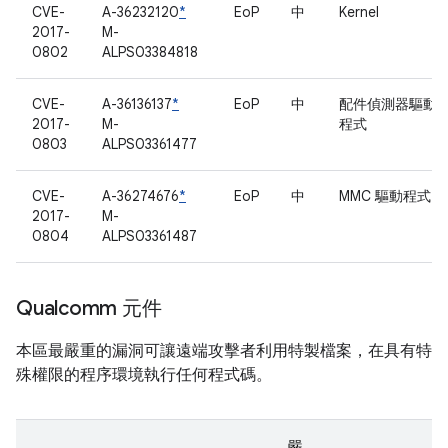
CVE-
A-36232120
*
EoP
中
Kernel
2017-
M-
0802
ALPS03384818
CVE-
A-36136137
*
EoP
中
配件偵測器驅動
2017-
M-
程式
0803
ALPS03361477
CVE-
A-36274676
*
EoP
中
MMC 驅動程式
2017-
M-
0804
ALPS03361487
Qualcomm 元件
本區最嚴重的漏洞可讓遠端攻擊者利用特製檔案，在具有特
殊權限的程序環境執行任何程式碼。