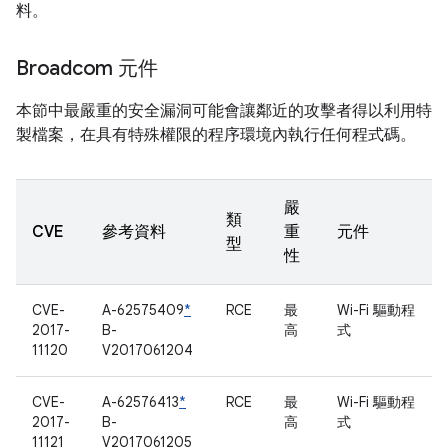
料。
Broadcom 元件
本節中最嚴重的安全漏洞可能會讓鄰近的攻擊者得以利用特
製檔案，在具有特殊權限的程序環境內執行任何程式碼。
嚴
類
CVE
參考資料
重
元件
型
性
CVE-
A-62575409
*
RCE
最
Wi-Fi 驅動程
2017-
B-
高
式
11120
V2017061204
CVE-
A-62576413
*
RCE
最
Wi-Fi 驅動程
2017-
B-
高
式
11121
V2017061205