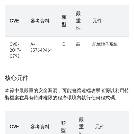
嚴
類
CVE
參考資料
重
元件
型
性
CVE-
A-
ID
高
記憶體子系統
2017-
35764946
*
0793
核心元件
本節中最嚴重的安全漏洞，可能會讓遠端攻擊者得以利用特
製檔案在具有特殊權限的程序環境內執行任何程式碼。
嚴
類
CVE
參考資料
重
元件
型