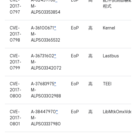
CVE-
A-62459766
*
EoP
高
配件偵測器驅動
2017-
M-
程式
0797
ALPS03353854
CVE-
A-36100671
*
EoP
高
Kernel
2017-
M-
0798
ALPS03365532
CVE-
A-36731602
*
EoP
高
Lastbus
2017-
M-
0799
ALPS03342072
CVE-
A-37683975
*
EoP
高
TEEI
2017-
M-
0800
ALPS03302988
CVE-
A-38447970
*
EoP
高
LibMtkOmxVdec
2017-
M-
0801
ALPS03337980