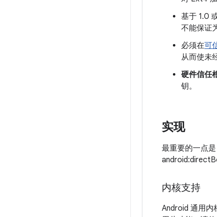
基于 1.0
不能保证
必须在
可
从而使未
硬件信任
钥。
实现
最重要的一点是
android:direc
内核支持
Android 通