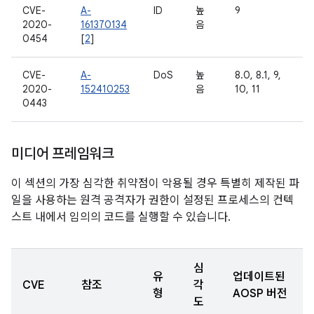
CVE-
A-
ID
높
9
2020-
161370134
음
0454
[
2
]
CVE-
A-
DoS
높
8.0, 8.1, 9,
2020-
152410253
음
10, 11
0443
미디어 프레임워크
이 섹션의 가장 심각한 취약점이 악용될 경우 특별히 제작된 파
일을 사용하는 원격 공격자가 권한이 설정된 프로세스의 컨텍
스트 내에서 임의의 코드를 실행할 수 있습니다.
심
유
업데이트된
CVE
참조
각
형
AOSP 버전
도