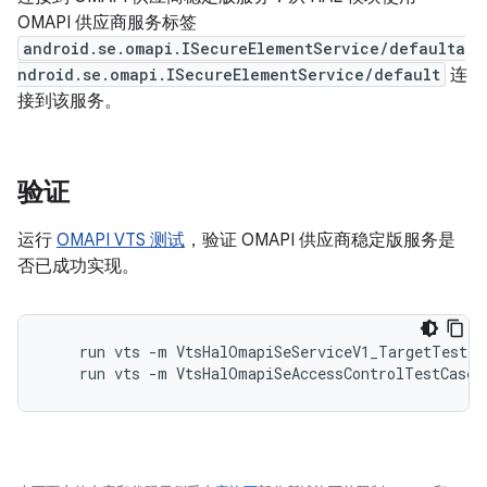
OMAPI 供应商服务标签
android.se.omapi.ISecureElementService/defaulta
ndroid.se.omapi.ISecureElementService/default
连
接到该服务。
验证
运行
OMAPI VTS 测试
，验证 OMAPI 供应商稳定版服务是
否已成功实现。
    run vts -m VtsHalOmapiSeServiceV1_TargetTest

    run vts -m VtsHalOmapiSeAccessControlTestCases