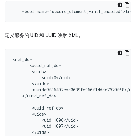
    <bool name="secure_element_vintf_enabled">true
定义服务的 UID 和 UUID 映射 XML。
<ref_do>

       <uuid_ref_do>

        <uids>

            <uid>0</uid>

        </uids>

        <uuid>9f36407ead0639fc966f14dde7970f68</uui
    </uuid_ref_do>

        <uuid_ref_do>

        <uids>

            <uid>1096</uid>

            <uid>1097</uid>

        </uids>
