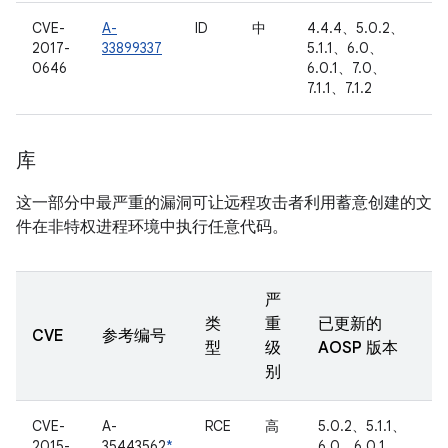
CVE-
A-
ID
中
4.4.4、5.0.2、
2017-
33899337
5.1.1、6.0、
0646
6.0.1、7.0、
7.1.1、7.1.2
库
这一部分中最严重的漏洞可让远程攻击者利用蓄意创建的文
件在非特权进程环境中执行任意代码。
严
类
重
已更新的
CVE
参考编号
型
级
AOSP 版本
别
CVE-
A-
RCE
高
5.0.2、5.1.1、
2015-
35443562
*
6.0、6.0.1