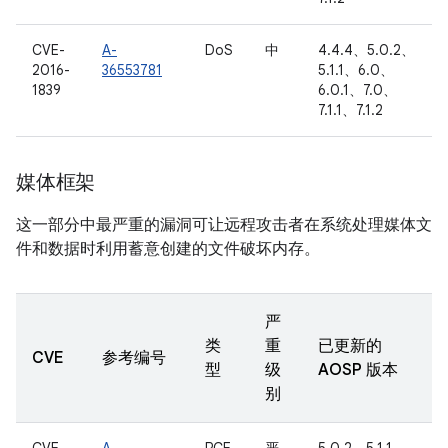
CVE-
A-
DoS
中
4.4.4、5.0.2、
2016-
36553781
5.1.1、6.0、
1839
6.0.1、7.0、
7.1.1、7.1.2
媒体框架
这一部分中最严重的漏洞可让远程攻击者在系统处理媒体文
件和数据时利用蓄意创建的文件破坏内存。
严
类
重
已更新的
CVE
参考编号
型
级
AOSP 版本
别