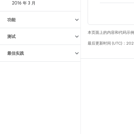
2016 年 3 月
功能
本页面上的内容和代码示
测试
最后更新时间 (UTC)：2026
最佳实践
构建
Android 代码库
要求
下载
预览二进制文件
出厂映像
驱动程序二进制文件