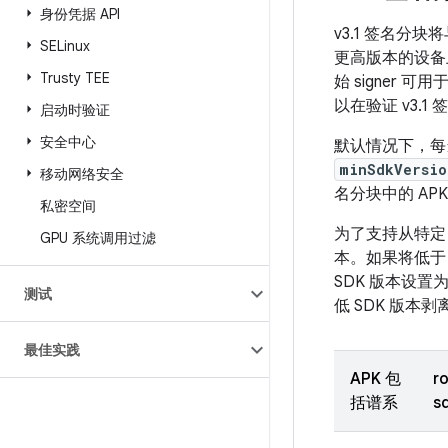
身份凭据 API
v3.1 签名分块
SELinux
更高版本的设备
Trusty TEE
始 signer 
以在验证 v3.
启动时验证
安全中心
默认情况下，每
minSdkVersio
移动网络安全
名分块中的 APK
私密空间
为了支持从特定 
GPU 系统调用过滤
本。如果将低于 
SDK 版本设置为
测试
低 SDK 版本
最佳实践
APK 包
r
括谱系
s