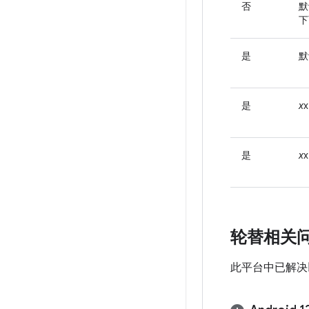
否
默
下
是
默
是
x
x
是
x
x
轮替相关
此平台中已解决