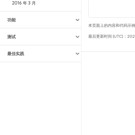
2016 年 3 月
功能
本页面上的内容和代码示
最后更新时间 (UTC)：202
测试
最佳实践
构建
Android 代码库
要求
下载
预览二进制文件
出厂映像
驱动程序二进制文件
GitHub