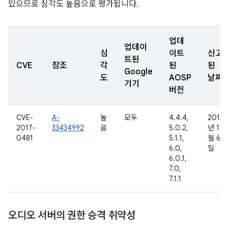
있으므로 심각도 높음으로 평가됩니다.
업데
업데이
심
이트
신고
트된
CVE
참조
각
된
된
Google
도
AOSP
날짜
기기
버전
CVE-
A-
높
모두
4.4.4,
2016
2017-
33434992
음
5.0.2,
년 11
0481
5.1.1,
월 6
6.0,
일
6.0.1,
7.0,
7.1.1
오디오 서버의 권한 승격 취약성