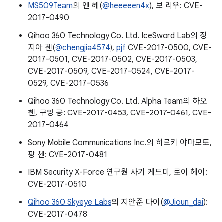
MS509Team
의 엔 헤(
@heeeeen4x
), 보 리우: CVE-
2017-0490
Qihoo 360 Technology Co. Ltd. IceSword Lab의 징
지아 첸(
@chengjia4574
),
pjf
CVE-2017-0500, CVE-
2017-0501, CVE-2017-0502, CVE-2017-0503,
CVE-2017-0509, CVE-2017-0524, CVE-2017-
0529, CVE-2017-0536
Qihoo 360 Technology Co. Ltd. Alpha Team의 하오
첸, 구앙 공: CVE-2017-0453, CVE-2017-0461, CVE-
2017-0464
Sony Mobile Communications Inc.의 히로키 야마모토,
팡 첸: CVE-2017-0481
IBM Security X-Force 연구원 사기 케드미, 로이 헤이:
CVE-2017-0510
Qihoo 360 Skyeye Labs
의 지안준 다이(
@Jioun_dai
):
CVE-2017-0478