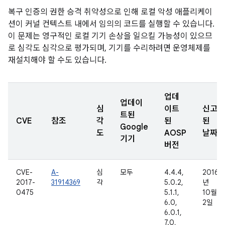
복구 인증의 권한 승격 취약성으로 인해 로컬 악성 애플리케이
션이 커널 컨텍스트 내에서 임의의 코드를 실행할 수 있습니다.
이 문제는 영구적인 로컬 기기 손상을 일으킬 가능성이 있으므
로 심각도 심각으로 평가되며, 기기를 수리하려면 운영체제를
재설치해야 할 수도 있습니다.
업데
업데이
심
이트
신고
트된
CVE
참조
각
된
된
Google
도
AOSP
날짜
기기
버전
CVE-
A-
심
모두
4.4.4,
2016
2017-
31914369
각
5.0.2,
년
0475
5.1.1,
10월
6.0,
2일
6.0.1,
7.0,