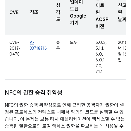
업데이
심
이트
신고
트된
CVE
참조
각
된
된
Google
도
AOSP
날짜
기기
버전
CVE-
A-
높
모두
5.0.2,
2016
2017-
33718716
음
5.1.1,
년 12
0478
6.0,
월 16
6.0.1,
일
7.0,
7.1.1
NFC의 권한 승격 취약성
NFC의 권한 승격 취약성으로 인해 근접한 공격자가 권한이 설
정된 프로세스의 컨텍스트 내에서 임의의 코드를 실행할 수 있
습니다. 이 문제는 보통 타사 애플리케이션이 액세스할 수 없는
승격된 권한으로의 로컬 액세스 권한을 확보하는 데 사용될 수