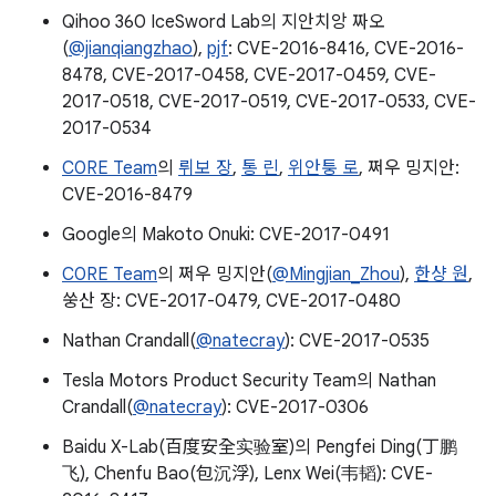
Qihoo 360 IceSword Lab의 지안치앙 짜오
(
@jianqiangzhao
),
pjf
: CVE-2016-8416, CVE-2016-
8478, CVE-2017-0458, CVE-2017-0459, CVE-
2017-0518, CVE-2017-0519, CVE-2017-0533, CVE-
2017-0534
C0RE Team
의
뤼보 장
,
통 린
,
위안퉁 로
, 쩌우 밍지안:
CVE-2016-8479
Google의 Makoto Onuki: CVE-2017-0491
C0RE Team
의 쩌우 밍지안(
@Mingjian_Zhou
),
한샹 원
,
쑹산 장: CVE-2017-0479, CVE-2017-0480
Nathan Crandall(
@natecray
): CVE-2017-0535
Tesla Motors Product Security Team의 Nathan
Crandall(
@natecray
): CVE-2017-0306
Baidu X-Lab(百度安全实验室)의 Pengfei Ding(丁鹏
飞), Chenfu Bao(包沉浮), Lenx Wei(韦韬): CVE-