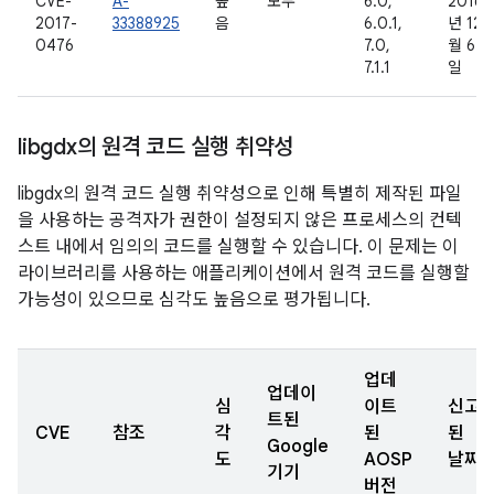
CVE-
A-
높
모두
6.0,
2016
2017-
33388925
음
6.0.1,
년 12
0476
7.0,
월 6
7.1.1
일
libgdx의 원격 코드 실행 취약성
libgdx의 원격 코드 실행 취약성으로 인해 특별히 제작된 파일
을 사용하는 공격자가 권한이 설정되지 않은 프로세스의 컨텍
스트 내에서 임의의 코드를 실행할 수 있습니다. 이 문제는 이
라이브러리를 사용하는 애플리케이션에서 원격 코드를 실행할
가능성이 있으므로 심각도 높음으로 평가됩니다.
업데
업데이
심
이트
신고
트된
CVE
참조
각
된
된
Google
도
AOSP
날짜
기기
버전