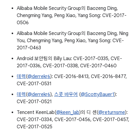
Alibaba Mobile Security Group의 Baozeng Ding,
Chengming Yang, Peng Xiao, Yang Song: CVE-2017-
0506
Alibaba Mobile Security Group의 Baozeng Ding, Ning
You, Chengming Yang, Peng Xiao, Yang Song: CVE-
2017-0463
Android 보안팀의 Billy Lau: CVE-2017-0335, CVE-
2017-0336, CVE-2017-0338, CVE-2017-0460
데렉
(
@derrekr6
): CVE-2016-8413, CVE-2016-8477,
CVE-2017-0531
데렉
(
@derrekr6
),
스콧 바우어
(
@ScottyBauer1
):
CVE-2017-0521
Tencent KeenLab(
@keen_lab
)의 디 센(
@returnsme
):
CVE-2017-0334, CVE-2017-0456, CVE-2017-0457,
CVE-2017-0525