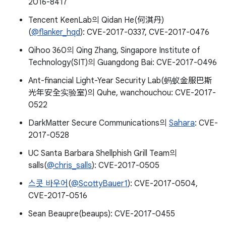
2016-8417
Tencent KeenLab의 Qidan He(何淇丹)
(
@flanker_hqd
): CVE-2017-0337, CVE-2017-0476
Qihoo 360의 Qing Zhang, Singapore Institute of
Technology(SIT)의 Guangdong Bai: CVE-2017-0496
Ant-financial Light-Year Security Lab(蚂蚁金服巴斯
光年安全实验室)의 Quhe, wanchouchou: CVE-2017-
0522
DarkMatter Secure Communications의
Sahara
: CVE-
2017-0528
UC Santa Barbara Shellphish Grill Team의
salls(
@chris_salls
): CVE-2017-0505
스콧 바우어
(
@ScottyBauer1
): CVE-2017-0504,
CVE-2017-0516
Sean Beaupre(beaups): CVE-2017-0455