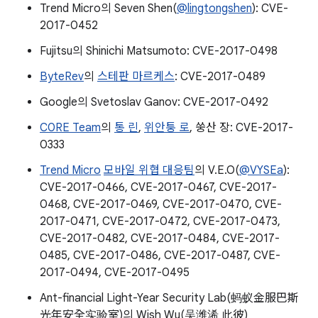
Trend Micro의 Seven Shen(
@lingtongshen
): CVE-
2017-0452
Fujitsu의 Shinichi Matsumoto: CVE-2017-0498
ByteRev
의
스테판 마르케스
: CVE-2017-0489
Google의 Svetoslav Ganov: CVE-2017-0492
C0RE Team
의
통 린
,
위안퉁 로
, 쑹산 장: CVE-2017-
0333
Trend Micro
모바일 위협 대응팀
의 V.E.O(
@VYSEa
):
CVE-2017-0466, CVE-2017-0467, CVE-2017-
0468, CVE-2017-0469, CVE-2017-0470, CVE-
2017-0471, CVE-2017-0472, CVE-2017-0473,
CVE-2017-0482, CVE-2017-0484, CVE-2017-
0485, CVE-2017-0486, CVE-2017-0487, CVE-
2017-0494, CVE-2017-0495
Ant-financial Light-Year Security Lab(蚂蚁金服巴斯
光年安全实验室)의 Wish Wu(吴潍浠 此彼)