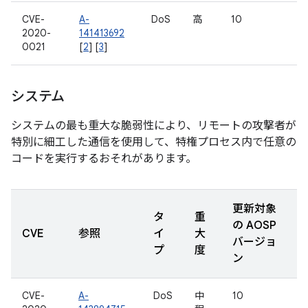
CVE-
A-
DoS
高
10
2020-
141413692
0021
[
2
] [
3
]
システム
システムの最も重大な脆弱性により、リモートの攻撃者が
特別に細工した通信を使用して、特権プロセス内で任意の
コードを実行するおそれがあります。
更新対象
タ
重
の AOSP
CVE
参照
イ
大
バージョ
プ
度
ン
CVE-
A-
DoS
中
10