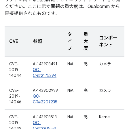
ください。ここに示す問題の重大度は、Qualcomm から
直接提供されたものです。
タ
重
コンポー
CVE
参照
イ
大
ネント
プ
度
CVE-
A-143903491
N/A
高
カメラ
2019-
QC-
14044
CR#2175394
CVE-
A-143902999
N/A
高
カメラ
2019-
QC-
14046
CR#2207235
CVE-
A-143903513
N/A
高
Kernel
2019-
QC-
14049
CR#2305531