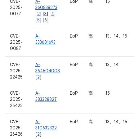
CVE-
A-
EoP
高
15
2025-
360838273
0077
[
2
] [
3
] [
4
]
[
5
] [
6
]
CVE-
A-
EoP
高
13、14、15
2025-
333681693
0087
CVE-
A-
EoP
高
13、14
2025-
364604008
22425
[
2
]
CVE-
A-
EoP
高
15
2025-
383328827
26422
CVE-
A-
EoP
高
13、14、15
2025-
310632322
26426
[
2
]