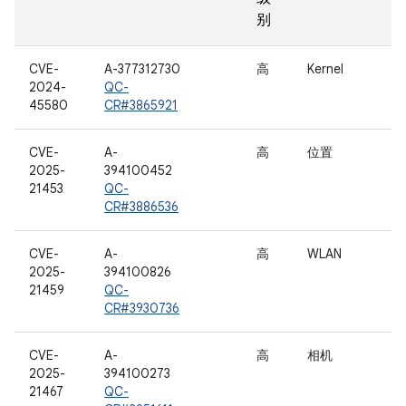
别
CVE-
A-377312730
高
Kernel
2024-
QC-
45580
CR#3865921
CVE-
A-
高
位置
2025-
394100452
21453
QC-
CR#3886536
CVE-
A-
高
WLAN
2025-
394100826
21459
QC-
CR#3930736
CVE-
A-
高
相机
2025-
394100273
21467
QC-