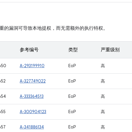
重的漏洞可导致本地提权，而无需额外的执行特权。
参考编号
类型
严重级别
650
A-293199910
EoP
高
652
A-327749022
EoP
高
654
A-333364513
EoP
高
655
A-300904123
EoP
高
657
A-341886134
EoP
高