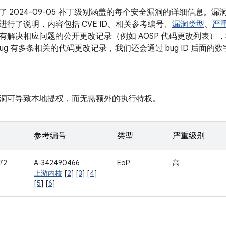
了 2024-09-05 补丁级别涵盖的每个安全漏洞的详细信息。
行了说明，内容包括 CVE ID、相关参考编号、
漏洞类型
、
严
解决相应问题的公开更改记录（例如 AOSP 代码更改列表），我们
bug 有多条相关的代码更改记录，我们还会通过 bug ID 后面
洞可导致本地提权，而无需额外的执行特权。
参考编号
类型
严重级别
72
A-342490466
EoP
高
上游内核
[
2
] [
3
] [
4
]
[
5
] [
6
]