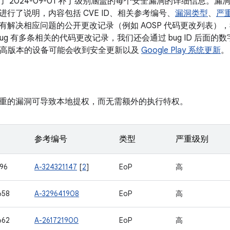
了 2024-09-01 补丁级别涵盖的每个安全漏洞的详细信息。
行了说明，内容包括 CVE ID、相关参考编号、
漏洞类型
、
严
解决相应问题的公开更改记录（例如 AOSP 代码更改列表），我们
bug 有多条相关的代码更改记录，我们还会通过 bug ID 后面
10 及更高版本的设备可能会收到安全更新以及
Google Play 系统更新
。
重的漏洞可导致本地提权，而无需额外的执行特权。
参考编号
类型
严重级别
96
A-324321147
[
2
]
EoP
高
658
A-329641908
EoP
高
662
A-261721900
EoP
高