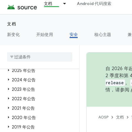
文档
Android 代码搜索
安全概览
文档
Android 安全公告
新变化
开始使用
安全
核心主题
兼
公告首页
概览
2026 年公告
自 202
2025 年公告
2 季度和第
2024 年公告
release
。
2023 年公告
情，请参阅
2022 年公告
2021 年公告
AOSP
文档
2020 年公告
2019 年公告