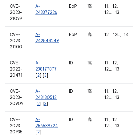
CVE-
A-
EoP
高
11、12、
2023-
243377226
12L、13
21099
CVE-
A-
EoP
高
12、12L、13
2023-
242544249
21100
CVE-
A-
ID
高
11、12、
2022-
238177877
12L、13
20471
[
2
] [
3
]
CVE-
A-
ID
高
11、12、
2023-
243130512
12L、13
20909
[
2
] [
3
]
CVE-
A-
ID
高
11、12、
2023-
256589724
12L、13
20935
[
2
]