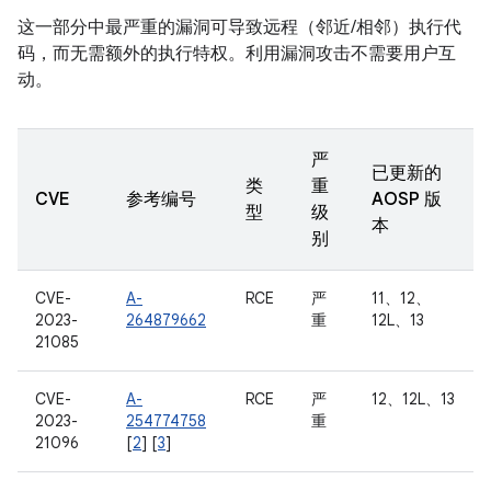
这一部分中最严重的漏洞可导致远程（邻近/相邻）执行代
码，而无需额外的执行特权。利用漏洞攻击不需要用户互
动。
严
已更新的
类
重
CVE
参考编号
AOSP 版
型
级
本
别
CVE-
A-
RCE
严
11、12、
2023-
264879662
重
12L、13
21085
CVE-
A-
RCE
严
12、12L、13
2023-
254774758
重
21096
[
2
] [
3
]