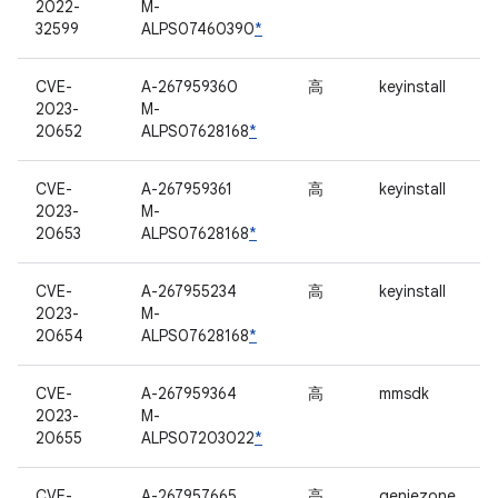
2022-
M-
32599
ALPS07460390
*
CVE-
A-267959360
高
keyinstall
2023-
M-
20652
ALPS07628168
*
CVE-
A-267959361
高
keyinstall
2023-
M-
20653
ALPS07628168
*
CVE-
A-267955234
高
keyinstall
2023-
M-
20654
ALPS07628168
*
CVE-
A-267959364
高
mmsdk
2023-
M-
20655
ALPS07203022
*
CVE-
A-267957665
高
geniezone