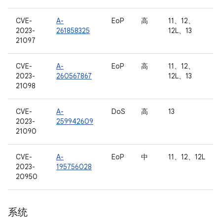
CVE-
A-
EoP
高
11、12、
2023-
261858325
12L、13
21097
CVE-
A-
EoP
高
11、12、
2023-
260567867
12L、13
21098
CVE-
A-
DoS
高
13
2023-
259942609
21090
CVE-
A-
EoP
中
11、12、12L
2023-
195756028
20950
系统