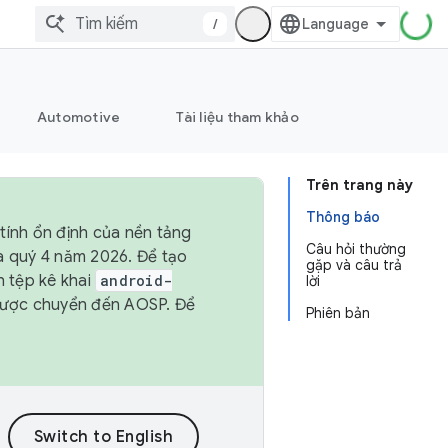
/
Automotive
Tài liệu tham khảo
Trên trang này
Thông báo
tính ổn định của nền tảng
Câu hỏi thường
và quý 4 năm 2026. Để tạo
gặp và câu trả
h tệp kê khai
android-
lời
được chuyển đến AOSP. Để
Phiên bản