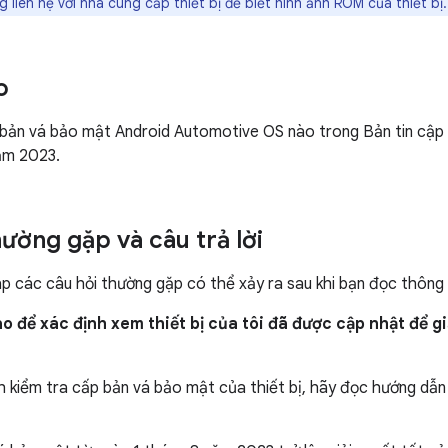
ng liên hệ với nhà cung cấp thiết bị để biết hình ảnh ROM của thiết bị.
o
bản vá bảo mật Android Automotive OS nào trong Bản tin cập
ăm 2023.
hường gặp và câu trả lời
áp các câu hỏi thường gặp có thể xảy ra sau khi bạn đọc thông
o để xác định xem thiết bị của tôi đã được cập nhật để g
h kiểm tra cấp bản vá bảo mật của thiết bị, hãy đọc hướng dẫ