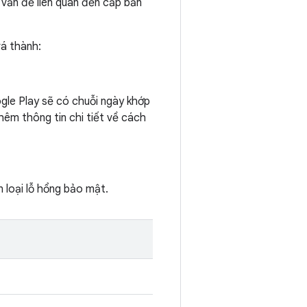
 vấn đề liên quan đến cấp bản
vá thành:
ogle Play sẽ có chuỗi ngày khớp
hêm thông tin chi tiết về cách
 loại lỗ hổng bảo mật.