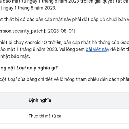
 bảo mật từ ngày 1 tháng 8 năm 2023 trở lên giải quyết tất cả
t ngày 1 tháng 8 năm 2023.
t thiết bị có các bản cập nhật này phải đặt cấp độ chuỗi bản 
version.security_patch]:[2023-08-01]
thiết bị chạy Android 10 trở lên, bản cập nhật hệ thống của Go
bảo mật 1 tháng 8 năm 2023. Vui lòng xem
bài viết này
để biết t
 nhật bảo mật.
ong cột
Loại
có ý nghĩa gì?
 cột
Loại
của bảng chi tiết về lỗ hổng tham chiếu đến cách phân
Định nghĩa
Thực thi mã từ xa