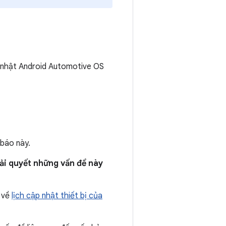
 nhật Android Automotive OS
 báo này.
iải quyết những vấn đề này
n về
lịch cập nhật thiết bị của