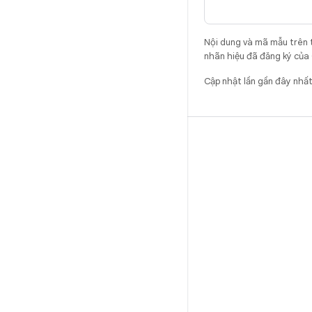
Nội dung và mã mẫu trên 
nhãn hiệu đã đăng ký của 
Cập nhật lần gần đây nh
BẢN DỰNG
Vị trí lưu trữ mã Android
Yêu cầu
Cách tải mã xuống
Xem trước mã nhị phân
Phiên bản gốc
Tệp nhị phân của trình điều khiển
GitHub