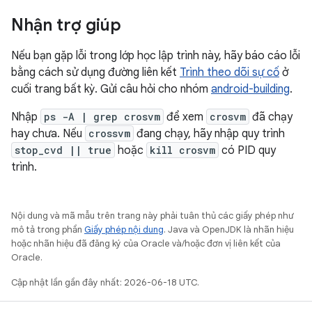
Nhận trợ giúp
Nếu bạn gặp lỗi trong lớp học lập trình này, hãy báo cáo lỗi
bằng cách sử dụng đường liên kết
Trình theo dõi sự cố
ở
cuối trang bất kỳ. Gửi câu hỏi cho nhóm
android-building
.
Nhập
ps -A | grep crosvm
để xem
crosvm
đã chạy
hay chưa. Nếu
crossvm
đang chạy, hãy nhập quy trình
stop_cvd || true
hoặc
kill crosvm
có PID quy
trình.
Nội dung và mã mẫu trên trang này phải tuân thủ các giấy phép như
mô tả trong phần
Giấy phép nội dung
. Java và OpenJDK là nhãn hiệu
hoặc nhãn hiệu đã đăng ký của Oracle và/hoặc đơn vị liên kết của
Oracle.
Cập nhật lần gần đây nhất: 2026-06-18 UTC.