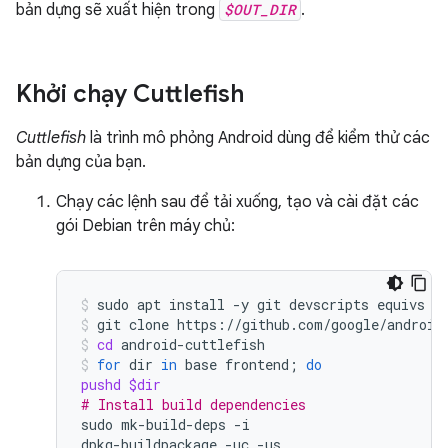
bản dựng sẽ xuất hiện trong
$OUT_DIR
.
Khởi chạy Cuttlefish
Cuttlefish
là trình mô phỏng Android dùng để kiểm thử các
bản dựng của bạn.
Chạy các lệnh sau để tải xuống, tạo và cài đặt các
gói Debian trên máy chủ:
sudo
apt
install
-y
git
devscripts
equivs
c
git
clone
https://github.com/google/android
cd
android-cuttlefish
for
dir
in
base
frontend
;
do
pushd
$dir
# Install build dependencies
sudo
mk-build-deps
-i

dpkg-buildpackage
-uc