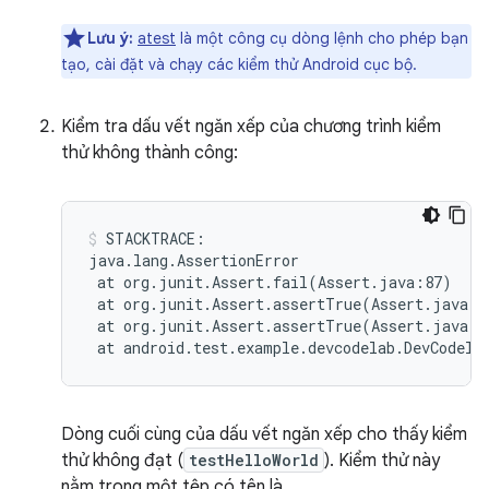
Lưu ý:
atest
là một công cụ dòng lệnh cho phép bạn
tạo, cài đặt và chạy các kiểm thử Android cục bộ.
Kiểm tra dấu vết ngăn xếp của chương trình kiểm
thử không thành công:
STACKTRACE:

at
org.junit.Assert.fail
(
Assert.java:87
)
at
org.junit.Assert.assertTrue
(
Assert.java:4
at
org.junit.Assert.assertTrue
(
Assert.java:5
at
android.test.example.devcodelab.DevCodela
Dòng cuối cùng của dấu vết ngăn xếp cho thấy kiểm
thử không đạt (
testHelloWorld
). Kiểm thử này
nằm trong một tệp có tên là