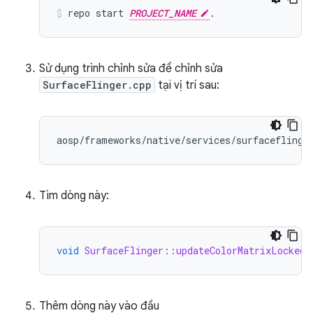
repo
start
PROJECT_NAME
.
Sử dụng trình chỉnh sửa để chỉnh sửa
SurfaceFlinger.cpp
tại vị trí sau:
Tìm dòng này:
void
SurfaceFlinger::updateColorMatrixLocked
(
Thêm dòng này vào đầu