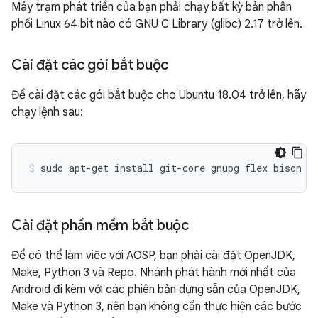
Máy trạm phát triển của bạn phải chạy bất kỳ bản phân
phối Linux 64 bit nào có GNU C Library (glibc) 2.17 trở lên.
Cài đặt các gói bắt buộc
Để cài đặt các gói bắt buộc cho Ubuntu 18.04 trở lên, hãy
chạy lệnh sau:
sudo
apt-get
install
git-core
gnupg
flex
bison
b
Cài đặt phần mềm bắt buộc
Để có thể làm việc với AOSP, bạn phải cài đặt OpenJDK,
Make, Python 3 và Repo. Nhánh phát hành mới nhất của
Android đi kèm với các phiên bản dựng sẵn của OpenJDK,
Make và Python 3, nên bạn không cần thực hiện các bước