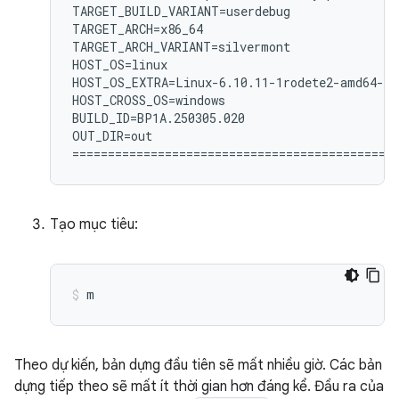
TARGET_BUILD_VARIANT=userdebug

TARGET_ARCH=x86_64

TARGET_ARCH_VARIANT=silvermont

HOST_OS=linux

HOST_OS_EXTRA=Linux-6.10.11-1rodete2-amd64-x8
HOST_CROSS_OS=windows

BUILD_ID=BP1A.250305.020

OUT_DIR=out

Tạo mục tiêu:
m
Theo dự kiến, bản dựng đầu tiên sẽ mất nhiều giờ. Các bản
dựng tiếp theo sẽ mất ít thời gian hơn đáng kể. Đầu ra của