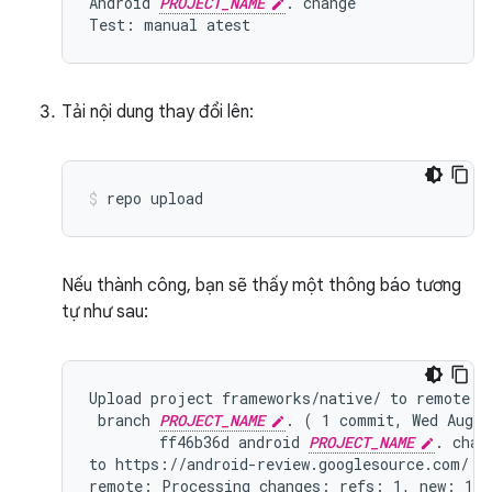
Android 
PROJECT_NAME
. change

Tải nội dung thay đổi lên:
repo
upload
Nếu thành công, bạn sẽ thấy một thông báo tương
tự như sau:
Upload project frameworks/native/ to remote br
 branch 
PROJECT_NAME
. ( 1 commit, Wed Aug 7
        ff46b36d android 
PROJECT_NAME
. chang
to https://android-review.googlesource.com/ (y
remote: Processing changes: refs: 1, new: 1, d