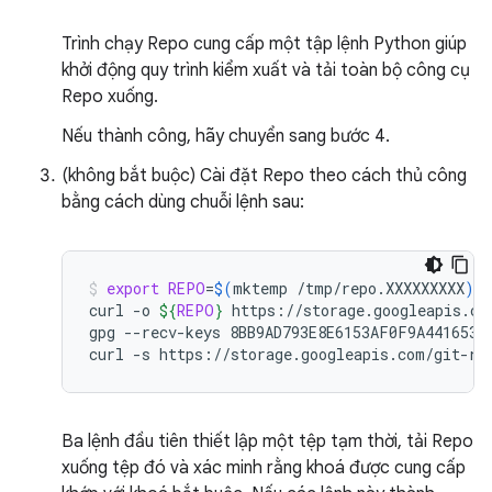
Trình chạy Repo cung cấp một tập lệnh Python giúp
khởi động quy trình kiểm xuất và tải toàn bộ công cụ
Repo xuống.
Nếu thành công, hãy chuyển sang bước 4.
(không bắt buộc) Cài đặt Repo theo cách thủ công
bằng cách dùng chuỗi lệnh sau:
export
REPO
=
$(
mktemp
/tmp/repo.XXXXXXXXX
)
curl
-o
${
REPO
}
https://storage.googleapis.com
gpg
--recv-keys
8BB9AD793E8E6153AF0F9A4416530D
curl
-s
https://storage.googleapis.com/git-re
Ba lệnh đầu tiên thiết lập một tệp tạm thời, tải Repo
xuống tệp đó và xác minh rằng khoá được cung cấp