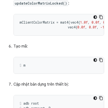
updateColorMatrixLocked()
:
mClientColorMatrix
=
mat4
(
vec4
{
1.0f
,
0.0f
,
0.
vec4
{
0.0f
,
0.0f
,
-1.
Tạo mã:
m
Cập nhật bản dựng trên thiết bị:
adb
root