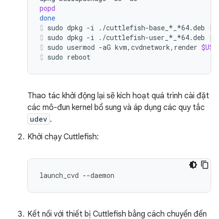
popd
done
sudo
dpkg
-i
./cuttlefish-base_*_*64.deb
||
sudo
dpkg
-i
./cuttlefish-user_*_*64.deb
||
sudo
usermod
-aG
kvm,cvdnetwork,render
$USE
sudo
reboot
Thao tác khởi động lại sẽ kích hoạt quá trình cài đặt
các mô-đun kernel bổ sung và áp dụng các quy tắc
udev
.
Khởi chạy Cuttlefish:
Kết nối với thiết bị Cuttlefish bằng cách chuyển đến