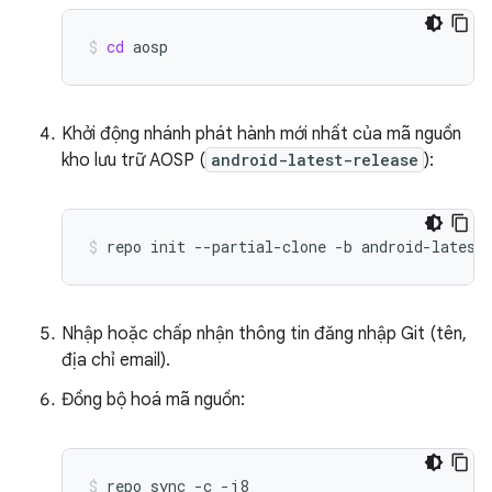
cd
aosp
Khởi động nhánh phát hành mới nhất của mã nguồn
kho lưu trữ AOSP (
android-latest-release
):
repo
init
--partial-clone
-b
android-latest
Nhập hoặc chấp nhận thông tin đăng nhập Git (tên,
địa chỉ email).
Đồng bộ hoá mã nguồn:
repo
sync
-c
-j8