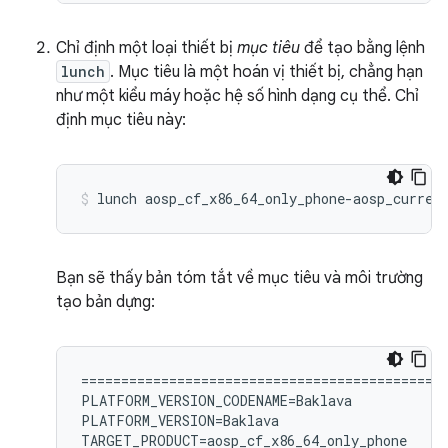
Chỉ định một loại thiết bị
mục tiêu
để tạo bằng lệnh
lunch
. Mục tiêu là một hoán vị thiết bị, chẳng hạn
như một kiểu máy hoặc hệ số hình dạng cụ thể. Chỉ
định mục tiêu này:
lunch
aosp_cf_x86_64_only_phone-aosp_curren
Bạn sẽ thấy bản tóm tắt về mục tiêu và môi trường
tạo bản dựng:
============================================

PLATFORM_VERSION_CODENAME=Baklava

PLATFORM_VERSION=Baklava

TARGET_PRODUCT=aosp_cf_x86_64_only_phone
