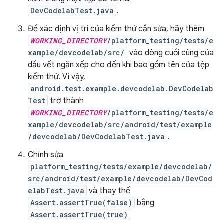
DevCodelabTest.java
.
Để xác định vị trí của kiểm thử cần sửa, hãy thêm
WORKING_DIRECTORY
/platform_testing/tests/e
xample/devcodelab/src/
vào dòng cuối cùng của
dấu vết ngăn xếp cho đến khi bao gồm tên của tệp
kiểm thử. Vì vậy,
android.test.example.devcodelab.DevCodelab
Test
trở thành
WORKING_DIRECTORY
/platform_testing/tests/e
xample/devcodelab/src/android/test/example
/devcodelab/DevCodelabTest.java
.
Chỉnh sửa
platform_testing/tests/example/devcodelab/
src/android/test/example/devcodelab/DevCod
elabTest.java
và thay thế
Assert.assertTrue(false)
bằng
Assert.assertTrue(true)