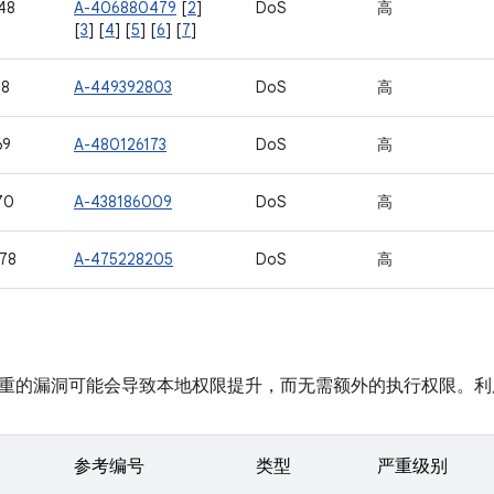
48
A-406880479
[
2
]
DoS
高
[
3
] [
4
] [
5
] [
6
] [
7
]
18
A-449392803
DoS
高
69
A-480126173
DoS
高
70
A-438186009
DoS
高
78
A-475228205
DoS
高
重的漏洞可能会导致本地权限提升，而无需额外的执行权限。利
参考编号
类型
严重级别