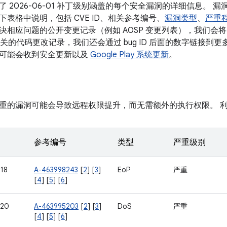
 2026-06-01 补丁级别涵盖的每个安全漏洞的详细信息。
表格中说明，包括 CVE ID、相关参考编号、
漏洞类型
、
严重
相应问题的公开变更记录（例如 AOSP 变更列表），我们会将 b
相关的代码更改记录，我们还会通过 bug ID 后面的数字链接到更多参考
可能会收到安全更新以及
Google Play 系统更新
。
重的漏洞可能会导致远程权限提升，而无需额外的执行权限。 
参考编号
类型
严重级别
18
A-463998243
[
2
] [
3
]
EoP
严重
[
4
] [
5
] [
6
]
720
A-463995203
[
2
] [
3
]
DoS
严重
[
4
] [
5
] [
6
]