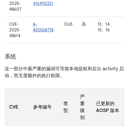
2025-
416490321
48607
CVE-
A-
DoS
高
13、14、
2025-
430568718
15、16
48614
系统
这一部分中最严重的漏洞可导致本地提权和后台 activity 启
动，而无需额外的执行权限。
严
类
重
已更新的
CVE
参考编号
型
级
AOSP 版本
别