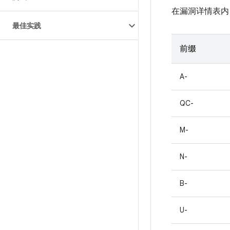
在漏洞详情表内
最佳实践
前缀
A-
QC-
M-
N-
B-
U-