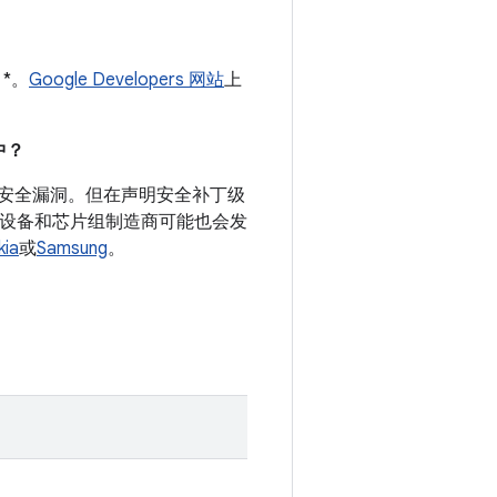
 *。
Google Developers 网站
上
。
中？
录的安全漏洞。但在声明安全补丁级
d 设备和芯片组制造商可能也会发
kia
或
Samsung
。