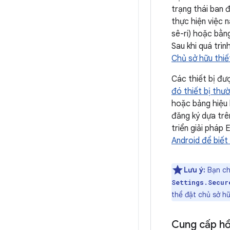
trạng thái ban 
thực hiện việc 
sê-ri) hoặc bằn
Sau khi quá trì
Chủ sở hữu thiế
Các thiết bị đư
đó thiết bị thư
hoặc bảng hiệu 
đăng ký dựa trê
triển giải pháp
Android để biết 
Lưu ý:
Bạn chỉ
Settings.Secur
thể đặt chủ sở hữu
Cung cấp hồ