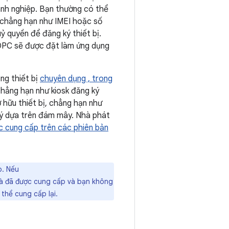
oanh nghiệp. Bạn thường có thể
 (chẳng hạn như IMEI hoặc số
ỷ quyền để đăng ký thiết bị.
 DPC sẽ được đặt làm ứng dụng
ng thiết bị
chuyên dụng , trong
chẳng hạn như kiosk đăng ký
 hữu thiết bị, chẳng hạn như
ký dựa trên đám mây. Nhà phát
c cung cấp trên các phiên bản
p. Nếu
i là đã được cung cấp và bạn không
 thể cung cấp lại.