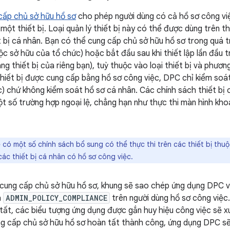
cấp chủ sở hữu hồ sơ
cho phép người dùng có cả hồ sơ công việ
một thiết bị. Loại quản lý thiết bị này có thể được dùng trên t
 bị cá nhân. Bạn có thể cung cấp chủ sở hữu hồ sơ trong quá tr
ộc sở hữu của tổ chức) hoặc bắt đầu sau khi thiết lập lần đầu t
ang thiết bị của riêng bạn), tuỳ thuộc vào loại thiết bị và phư
thiết bị được cung cấp bằng hồ sơ công việc, DPC chỉ kiểm soá
ệc) chứ không kiểm soát hồ sơ cá nhân. Các chính sách thiết bị 
ột số trường hợp ngoại lệ, chẳng hạn như thực thi màn hình kho
có một số chính sách bổ sung có thể thực thi trên các thiết bị thu
các thiết bị cá nhân có hồ sơ công việc.
 cung cấp chủ sở hữu hồ sơ, khung sẽ sao chép ứng dụng DPC v
h
ADMIN_POLICY_COMPLIANCE
trên người dùng hồ sơ công việc.
tất, các biểu tượng ứng dụng được gắn huy hiệu công việc sẽ xu
ung cấp chủ sở hữu hồ sơ hoàn tất thành công, ứng dụng DPC 