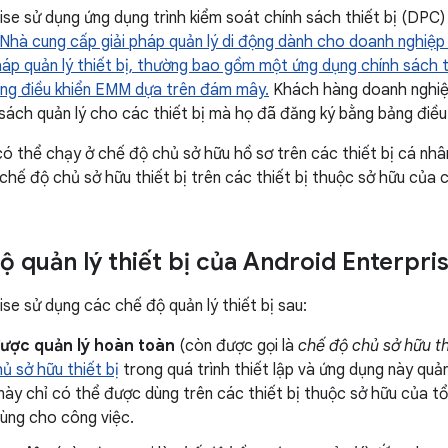
ise sử dụng ứng dụng trình kiểm soát chính sách thiết bị (DPC)
Nhà cung cấp giải pháp quản lý di động dành cho doanh nghiệ
háp quản lý thiết bị, thường bao gồm một ứng dụng chính sách th
ng điều khiển EMM dựa trên đám mây.
Khách hàng doanh nghiệp
sách quản lý cho các thiết bị mà họ đã đăng ký bằng bảng điề
 thể chạy ở chế độ chủ sở hữu hồ sơ trên các thiết bị cá nhân
chế độ chủ sở hữu thiết bị trên các thiết bị thuộc sở hữu của c
ộ quản lý thiết bị của Android Enterpri
ise sử dụng các chế độ quản lý thiết bị sau:
được quản lý hoàn toàn
(còn được gọi là
chế độ chủ sở hữu th
ủ sở hữu thiết bị
trong quá trình thiết lập và ứng dụng này quản
ị này chỉ có thể được dùng trên các thiết bị thuộc sở hữu của 
dùng cho công việc.