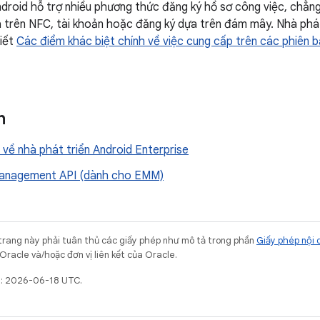
ndroid hỗ trợ nhiều phương thức đăng ký hồ sơ công việc, chẳn
 trên NFC, tài khoản hoặc đăng ký dựa trên đám mây. Nhà phá
viết
Các điểm khác biệt chính về việc cung cấp trên các phiên 
n
về nhà phát triển Android Enterprise
anagement API (dành cho EMM)
trang này phải tuân thủ các giấy phép như mô tả trong phần
Giấy phép nội 
Oracle và/hoặc đơn vị liên kết của Oracle.
t: 2026-06-18 UTC.