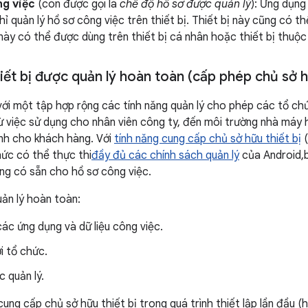
ng việc
(còn được gọi là
chế độ hồ sơ được quản lý
): Ứng dụn
hỉ quản lý hồ sơ công việc trên thiết bị. Thiết bị này cũng có t
ị này có thể được dùng trên thiết bị cá nhân hoặc thiết bị thuộ
ết bị được quản lý hoàn toàn (cấp phép chủ sở hữ
với một tập hợp rộng các tính năng quản lý cho phép các tổ chứ
ừ việc sử dụng cho nhân viên công ty, đến môi trường nhà máy
ành cho khách hàng. Với
tính năng cung cấp chủ sở hữu thiết bị
(
hức có thể thực thi
đầy đủ các chính sách quản lý
của Android,
ông có sẵn cho hồ sơ công việc.
uản lý hoàn toàn:
ác ứng dụng và dữ liệu công việc.
ới tổ chức.
 quản lý.
ung cấp chủ sở hữu thiết bị trong quá trình thiết lập lần đầu (h