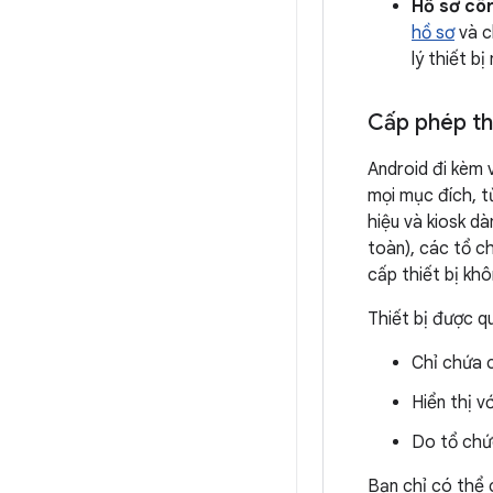
Hồ sơ cô
hồ sơ
và c
lý thiết b
Cấp phép thi
Android đi kèm 
mọi mục đích, t
hiệu và kiosk d
toàn), các tổ c
cấp thiết bị kh
Thiết bị được q
Chỉ chứa c
Hiển thị v
Do tổ chức
Bạn chỉ có thể c