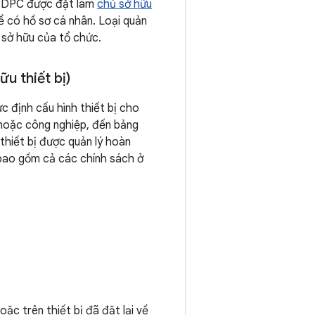
g DPC được đặt làm
chủ sở hữu
hể có hồ sơ cá nhân. Loại quản
c sở hữu của tổ chức.
u thiết bị)
c định cấu hình thiết bị cho
 hoặc công nghiệp, đến bảng
thiết bị được quản lý hoàn
bao gồm cả các chính sách ở
oặc trên thiết bị đã đặt lại về