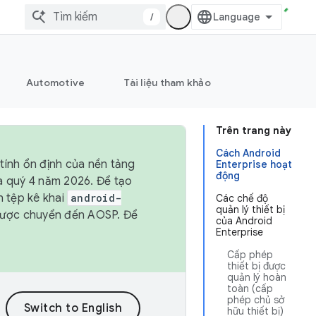
/
Automotive
Tài liệu tham khảo
Trên trang này
Cách Android
tính ổn định của nền tảng
Enterprise hoạt
động
và quý 4 năm 2026. Để tạo
h tệp kê khai
android-
Các chế độ
quản lý thiết bị
được chuyển đến AOSP. Để
của Android
Enterprise
Cấp phép
thiết bị được
quản lý hoàn
toàn (cấp
phép chủ sở
hữu thiết bị)