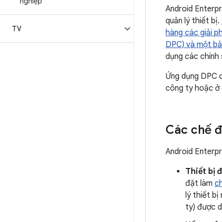
nghiệp
Android Enterpr
quản lý thiết bị.
TV
hàng các giải p
DPC) và một bả
dụng các chính 
Ứng dụng DPC có
công ty hoặc ở 
Các chế đ
Android Enterpr
Thiết bị 
đặt làm
ch
lý thiết b
ty) được 