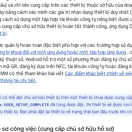
đầu) và chỉ nên cung cấp trên các thiết bị thuộc sở hữu của d
này bằng cách xác minh các giá trị nhận dạng thiết bị duy nhất
g cách sử dụng một tập hợp tài khoản công ty riêng biệt được u
nh cung cấp chủ sở hữu thiết bị hoàn tất thành công, ứng dụng
t bị
.
ợc quản lý hoàn toàn đặc biệt phù hợp với các trường hợp sử dụ
ờng bị
khoá đối với một ứng dụng hoặc một tập hợp ứng dụng
, 
kỹ thuật số. Android hỗ trợ một số phương thức đăng ký chủ sở
n mã QR, đăng ký dựa trên NFC, tài khoản công ty hoặc đăng 
 EMM có thể tham khảo bài viết
Các điểm khác biệt chính về việ
thông tin chi tiết.
 có thể đặt chủ sở hữu thiết bị trên một thiết bị chưa được cung cấ
đã từng được đặt, thì thiết bị sẽ được co
e.USER_SETUP_COMPLETE
 thiết bị. Bạn phải đặt lại thiết bị về trạng thái ban đầu trước khi có
 sơ công việc (cung cấp chủ sở hữu hồ sơ)