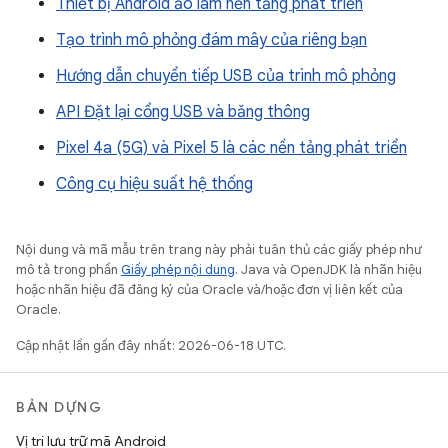
Thiết bị Android ảo làm nền tảng phát triển
Tạo trình mô phỏng đám mây của riêng bạn
Hướng dẫn chuyển tiếp USB của trình mô phỏng
API Đặt lại cổng USB và băng thông
Pixel 4a (5G) và Pixel 5 là các nền tảng phát triển
Công cụ hiệu suất hệ thống
Nội dung và mã mẫu trên trang này phải tuân thủ các giấy phép như
mô tả trong phần
Giấy phép nội dung
. Java và OpenJDK là nhãn hiệu
hoặc nhãn hiệu đã đăng ký của Oracle và/hoặc đơn vị liên kết của
Oracle.
Cập nhật lần gần đây nhất: 2026-06-18 UTC.
BẢN DỰNG
Vị trí lưu trữ mã Android