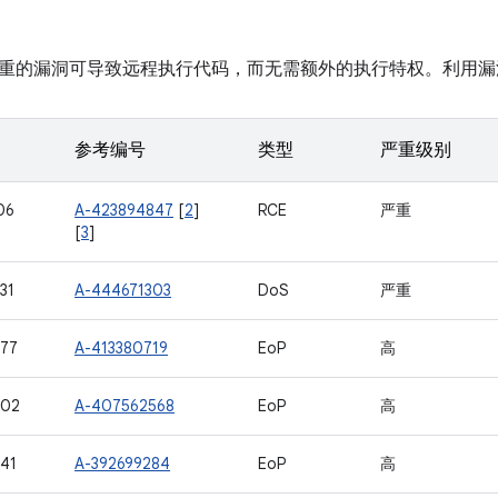
重的漏洞可导致远程执行代码，而无需额外的执行特权。利用漏
参考编号
类型
严重级别
06
A-423894847
[
2
]
RCE
严重
[
3
]
31
A-444671303
DoS
严重
77
A-413380719
EoP
高
602
A-407562568
EoP
高
41
A-392699284
EoP
高