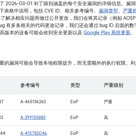
了 2026-03-01 补丁级别涵盖的每个安全漏洞的详细信息。
表格中说明，包括 CVE ID、相关参考编号、
漏洞类型
、
严重
了解决相应问题而做过公开更改，我们会将其记录（例如 AOSP 
 bug 有多条相关的代码更改记录，我们还会通过 bug ID 后面
10 及更高版本的设备可能会收到安全更新以及
Google Play 系统更新
。
重的漏洞可能会导致本地权限提升，而无需额外的执行权限。利
参考编号
类型
严重级别
47
A-465136263
EoP
严重
13
A-399155883
EoP
高
544
A-415783046
EoP
高