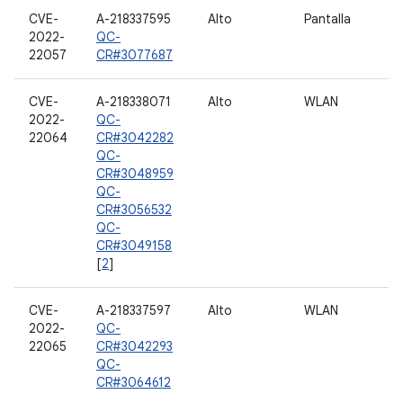
CVE-
A-218337595
Alto
Pantalla
2022-
QC-
22057
CR#3077687
CVE-
A-218338071
Alto
WLAN
2022-
QC-
22064
CR#3042282
QC-
CR#3048959
QC-
CR#3056532
QC-
CR#3049158
[
2
]
CVE-
A-218337597
Alto
WLAN
2022-
QC-
22065
CR#3042293
QC-
CR#3064612