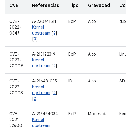
CVE
Referencias
Tipo
Gravedad
Com
CVE-
A-220741611
EoP
Alto
tuber
2022-
Kernel
0847
upstream
[
2
]
[
3
]
CVE-
A-213172319
EoP
Alto
Linux
2022-
Kernel
20009
upstream
[
2
]
CVE-
A-216481035
ID
Alto
SD M
2022-
Kernel
20008
upstream
[
2
]
[
3
]
CVE-
A-213464034
EoP
Moderada
Kernel
2021-
Kernel
22600
upstream