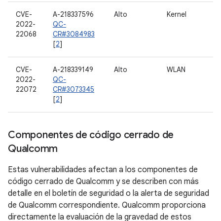
CVE-
A-218337596
Alto
Kernel
2022-
QC-
22068
CR#3084983
[
2
]
CVE-
A-218339149
Alto
WLAN
2022-
QC-
22072
CR#3073345
[
2
]
Componentes de código cerrado de
Qualcomm
Estas vulnerabilidades afectan a los componentes de
código cerrado de Qualcomm y se describen con más
detalle en el boletín de seguridad o la alerta de seguridad
de Qualcomm correspondiente. Qualcomm proporciona
directamente la evaluación de la gravedad de estos