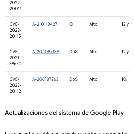
2022-
20011
CVE-
A-210118427
ID
Alto
12 y 1
2022-
20115
CVE-
A-204087139
DoS
Alto
12 y 1
2021-
39670
CVE-
A-206987762
DoS
Alto
10, 11,
2022-
20112
Actualizaciones del sistema de Google Play