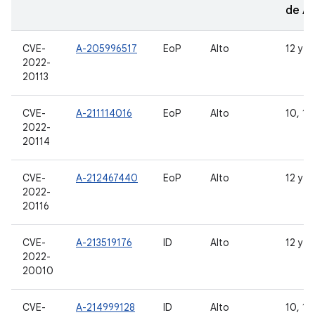
de A
CVE-
A-205996517
EoP
Alto
12 y 1
2022-
20113
CVE-
A-211114016
EoP
Alto
10, 11,
2022-
20114
CVE-
A-212467440
EoP
Alto
12 y 1
2022-
20116
CVE-
A-213519176
ID
Alto
12 y 1
2022-
20010
CVE-
A-214999128
ID
Alto
10, 11,