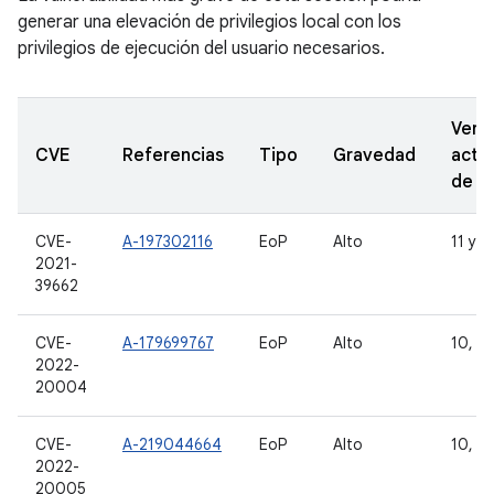
generar una elevación de privilegios local con los
privilegios de ejecución del usuario necesarios.
Vers
CVE
Referencias
Tipo
Gravedad
actu
de A
CVE-
A-197302116
EoP
Alto
11 y 1
2021-
39662
CVE-
A-179699767
EoP
Alto
10, 11
2022-
20004
CVE-
A-219044664
EoP
Alto
10, 11
2022-
20005