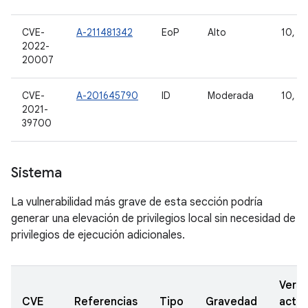
CVE-
A-211481342
EoP
Alto
10, 11
2022-
20007
CVE-
A-201645790
ID
Moderada
10, 11
2021-
39700
Sistema
La vulnerabilidad más grave de esta sección podría
generar una elevación de privilegios local sin necesidad de
privilegios de ejecución adicionales.
Versi
CVE
Referencias
Tipo
Gravedad
actua