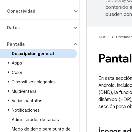
contenido a
Conectividad
pueden cont
Datos
AOSP
Documen
Pantalla
Descripción general
Pantal
Apps
Color
En esta sección
Dispositivos plegables
Android, incluid
Multiventana
(DND), la funció
dinámico (HDR),
Varias pantallas
sección para ob
Notificaciones
Administrador de tareas
Modo de demo para punto de
Íconos ad