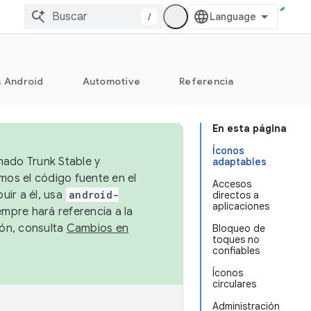
/
s Android
Automotive
Referencia
En esta página
Íconos
mado Trunk Stable y
adaptables
emos el código fuente en el
Accesos
uir a él, usa
android-
directos a
aplicaciones
empre hará referencia a la
ión, consulta
Cambios en
Bloqueo de
toques no
confiables
Íconos
circulares
Administración