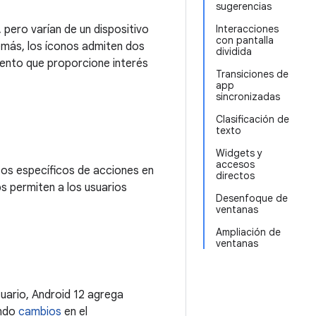
sugerencias
pero varían de un dispositivo
Interacciones
con pantalla
emás, los íconos admiten dos
dividida
iento que proporcione interés
Transiciones de
app
sincronizadas
Clasificación de
texto
Widgets y
accesos
ctos específicos de acciones en
directos
s permiten a los usuarios
Desenfoque de
ventanas
Ampliación de
ventanas
suario, Android 12 agrega
ando
cambios
en el