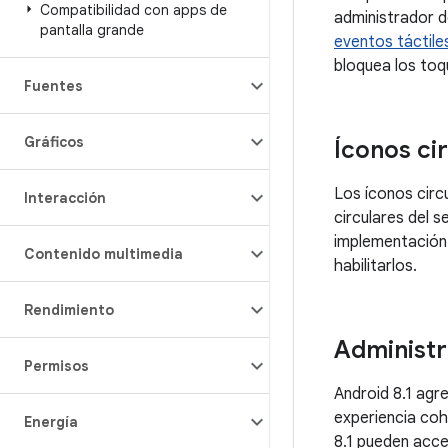
Compatibilidad con apps de
administrador d
pantalla grande
eventos táctile
bloquea los toq
Fuentes
Gráficos
Íconos ci
Los íconos circ
Interacción
circulares del 
implementación 
Contenido multimedia
habilitarlos.
Rendimiento
Administr
Permisos
Android 8.1 agr
experiencia coh
Energía
8.1 pueden acce