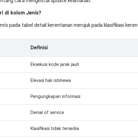
entang cara menginstal update keamanan.
tri di kolom
Jenis
?
enis
pada tabel detail kerentanan merujuk pada klasifikasi ker
Definisi
Eksekusi kode jarak jauh
Elevasi hak istimewa
Pengungkapan informasi
Denial of service
Klasifikasi tidak tersedia