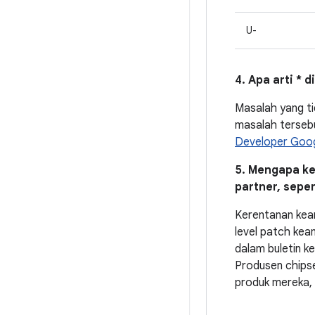
U-
4. Apa arti * 
Masalah yang tid
masalah tersebu
Developer Goo
5. Mengapa ke
partner, seper
Kerentanan keam
level patch ke
dalam buletin k
Produsen chipse
produk mereka,