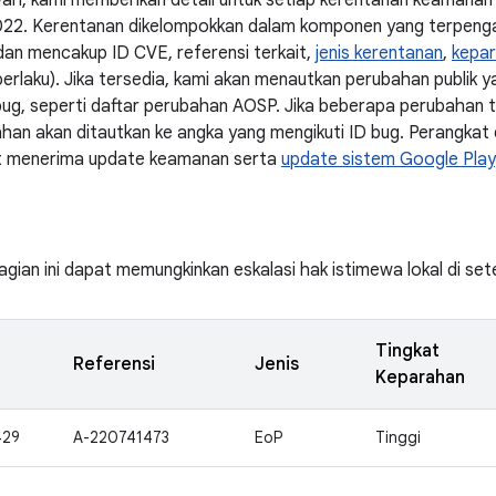
wah, kami memberikan detail untuk setiap kerentanan keamanan 
22. Kerentanan dikelompokkan dalam komponen yang terpengar
dan mencakup ID CVE, referensi terkait,
jenis kerentanan
,
kepa
a berlaku). Jika tersedia, kami akan menautkan perubahan publik
bug, seperti daftar perubahan AOSP. Jika beberapa perubahan t
han akan ditautkan ke angka yang mengikuti ID bug. Perangkat
at menerima update keamanan serta
update sistem Google Play
agian ini dapat memungkinkan eskalasi hak istimewa lokal di set
Tingkat
Referensi
Jenis
Keparahan
429
A-220741473
EoP
Tinggi