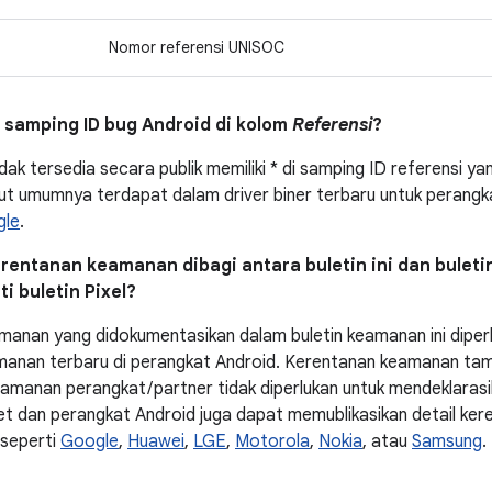
Nomor referensi UNISOC
di samping ID bug Android di kolom
Referensi
?
ak tersedia secara publik memiliki * di samping ID referensi ya
t umumnya terdapat dalam driver biner terbaru untuk perangka
gle
.
rentanan keamanan dibagi antara buletin ini dan bulet
ti buletin Pixel?
anan yang didokumentasikan dalam buletin keamanan ini diper
amanan terbaru di perangkat Android. Kerentanan keamanan t
eamanan perangkat / partner tidak diperlukan untuk mendeklaras
t dan perangkat Android juga dapat memublikasikan detail ke
 seperti
Google
,
Huawei
,
LGE
,
Motorola
,
Nokia
, atau
Samsung
.