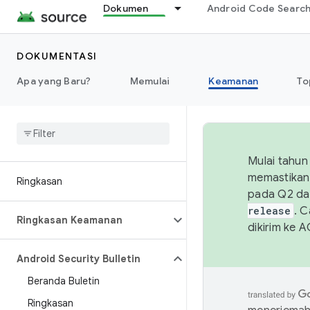
Dokumen
Android Code Searc
DOKUMENTASI
Apa yang Baru?
Memulai
Keamanan
To
Mulai tahun
memastikan 
Ringkasan
pada Q2 da
release
. 
Ringkasan Keamanan
dikirim ke 
Android Security Bulletin
Beranda Buletin
Ringkasan