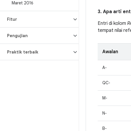
Maret 2016
3. Apa arti en
Fitur
Entri di kolom
R
tempat nilai ref
Pengujian
Awalan
Praktik terbaik
A-
QC-
M-
N-
B-