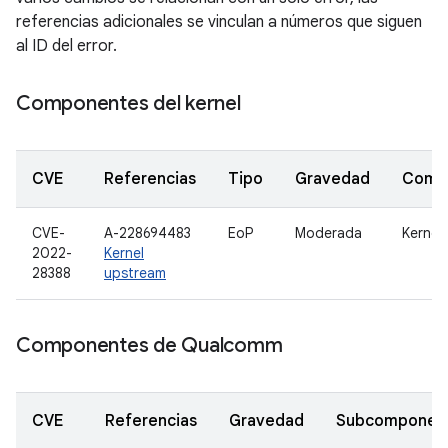
referencias adicionales se vinculan a números que siguen
al ID del error.
Componentes del kernel
CVE
Referencias
Tipo
Gravedad
Comp
CVE-
A-228694483
EoP
Moderada
Kernel
2022-
Kernel
28388
upstream
Componentes de Qualcomm
CVE
Referencias
Gravedad
Subcomponen