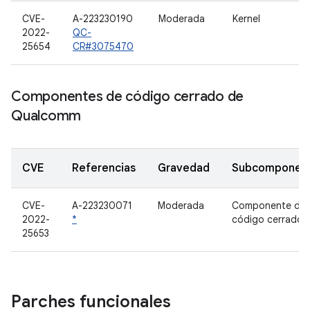
CVE-
A-223230190
Moderada
Kernel
2022-
QC-
25654
CR#3075470
Componentes de código cerrado de
Qualcomm
CVE
Referencias
Gravedad
Subcomponen
CVE-
A-223230071
Moderada
Componente de
2022-
*
código cerrado
25653
Parches funcionales