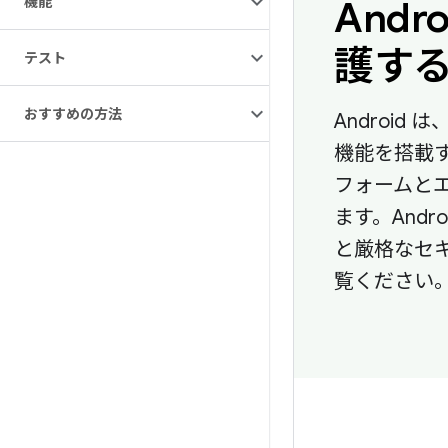
機能
Andr
護す
テスト
おすすめの方法
Androi
機能を搭載す
フォームと
ます。Andr
と厳格なセ
覧ください