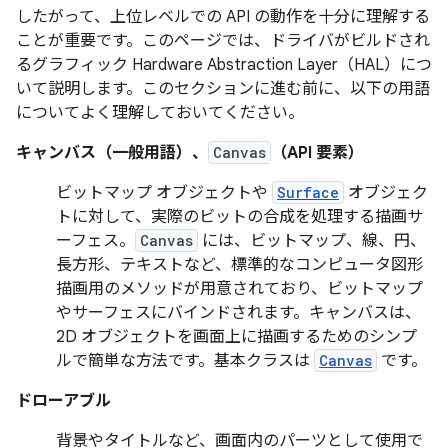
したがって、上位レベルでの API の動作を十分に理解する
ことが重要です。このページでは、ドライバがビルドされ
るグラフィック Hardware Abstraction Layer（HAL）につ
いて説明します。このセクションに進む前に、以下の用語
についてよく理解しておいてください。
キャンバス（一般用語）、
Canvas
（API 要素）
ビットマップ オブジェクトや
Surface
オブジェク
トに対して、実際のビットの合成を処理する描画サ
ーフェス。
Canvas
には、ビットマップ、線、円、
長方形、テキストなど、標準的なコンピュータ図形
描画用のメソッドが用意されており、ビットマップ
やサーフェスにバインドされます。キャンバスは、
2D オブジェクトを画面上に描画するためのシンプ
ルで簡単な方法です。基本クラスは
Canvas
です。
ドローアブル
背景やタイトルなど、画面内のパーツとして使用で