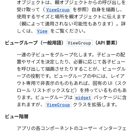
オブジェクトは、親オブジェクトからの呼び出しを
受け取って（
ViewGroup
を参照）自身を描画し、
使用するサイズと場所を親オブジェクトに伝えます
（親によって適用されない可能性もあります）。詳
しくは、
View
をご覧ください。
ビューグループ（一般用語）
ViewGroup
（API 要素）
一連の子ビューをグループ化します。子ビューの配
置やサイズを決定したり、必要に応じて各子ビュー
を呼び出して描画させたりすることが、ビューグル
ープの役割です。ビューグループの中には、レイア
ウト専用で非表示のものもあれば、固有の UI（スク
ロール リストボックスなど）を持っているものもあ
ります。ビューグループは
widget
パッケージに含
まれますが、
ViewGroup
クラスを拡張します。
ビュー階層
アプリの各コンポーネントのユーザー インターフェ