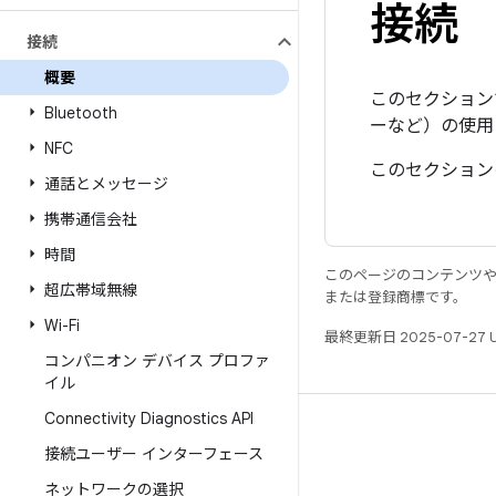
接続
接続
概要
このセクションで
Bluetooth
ーなど）の使用
NFC
このセクション
通話とメッセージ
携帯通信会社
時間
このページのコンテンツ
超広帯域無線
または登録商標です。
Wi-Fi
最終更新日 2025-07-27 
コンパニオン デバイス プロファ
イル
Connectivity Diagnostics API
リソース
接続ユーザー インターフェース
Android リポジトリ
ネットワークの選択