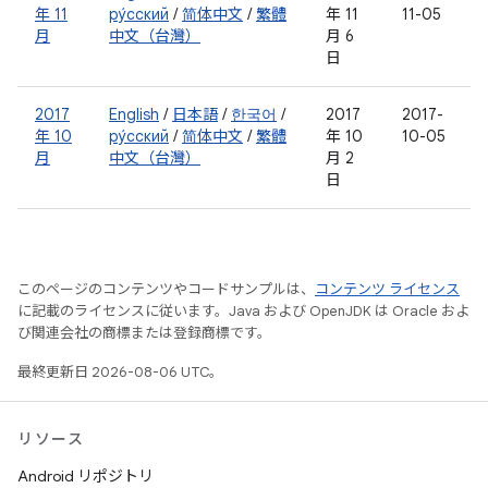
年 11
ру́сский
/
简体中文
/
繁體
年 11
11-05
月
中文（台灣）
月 6
日
2017
English
/
日本語
/
한국어
/
2017
2017-
年 10
ру́сский
/
简体中文
/
繁體
年 10
10-05
月
中文（台灣）
月 2
日
このページのコンテンツやコードサンプルは、
コンテンツ ライセンス
に記載のライセンスに従います。Java および OpenJDK は Oracle およ
び関連会社の商標または登録商標です。
最終更新日 2026-08-06 UTC。
リソース
Android リポジトリ