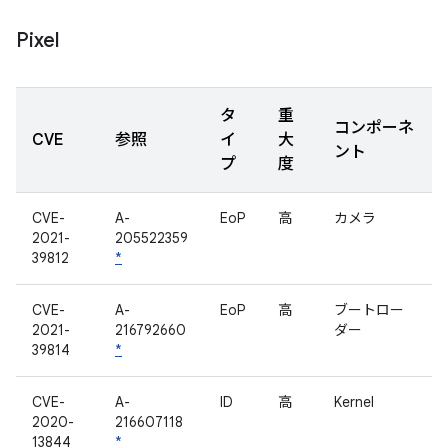
Pixel
タ
重
コンポーネ
CVE
参照
イ
大
ント
プ
度
CVE-
A-
EoP
高
カメラ
2021-
205522359
39812
*
CVE-
A-
EoP
高
ブートロー
2021-
216792660
ダー
39814
*
CVE-
A-
ID
高
Kernel
2020-
216607118
13844
*