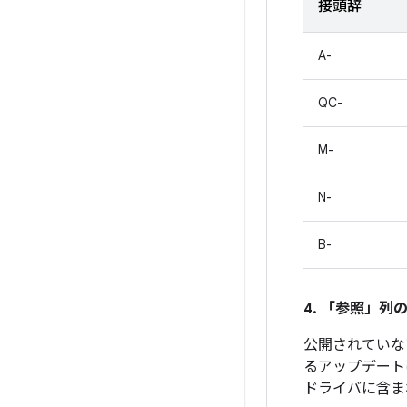
接頭辞
A-
QC-
M-
N-
B-
4. 「参照」
列の
公開されていない
るアップデート
ドライバに含ま