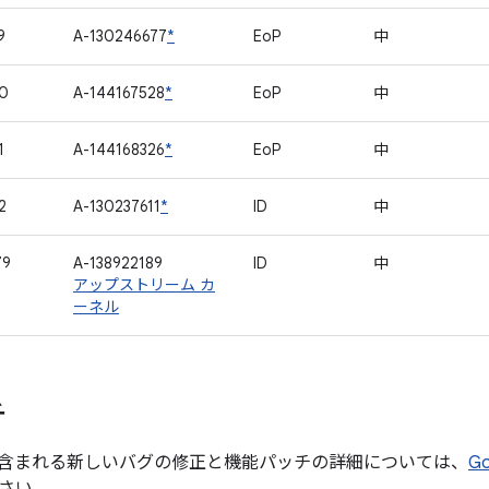
9
A-130246677
*
EoP
中
0
A-144167528
*
EoP
中
1
A-144168326
*
EoP
中
2
A-130237611
*
ID
中
79
A-138922189
ID
中
アップストリーム カ
ーネル
チ
含まれる新しいバグの修正と機能パッチの詳細については、
G