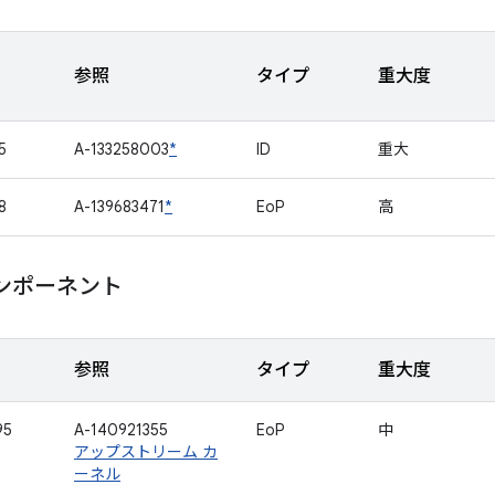
参照
タイプ
重大度
5
A-133258003
*
ID
重大
8
A-139683471
*
EoP
高
ンポーネント
参照
タイプ
重大度
95
A-140921355
EoP
中
アップストリーム カ
ーネル