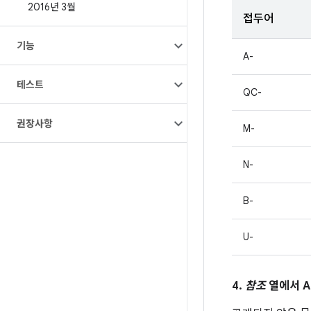
2016년 3월
접두어
기능
A-
테스트
QC-
권장사항
M-
N-
B-
U-
4.
참조
열에서 A