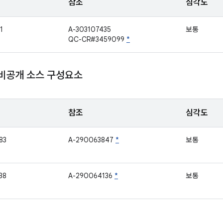
참조
심각도
1
A-303107435
보통
QC-CR#3459099
*
 비공개 소스 구성요소
참조
심각도
83
A-290063847
*
보통
38
A-290064136
*
보통