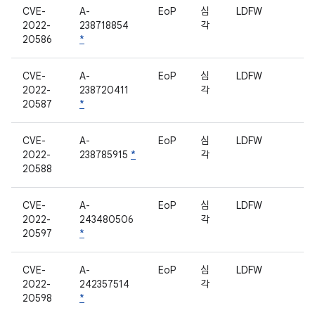
CVE-
A-
EoP
심
LDFW
2022-
238718854
각
20586
*
CVE-
A-
EoP
심
LDFW
2022-
238720411
각
20587
*
CVE-
A-
EoP
심
LDFW
2022-
238785915
*
각
20588
CVE-
A-
EoP
심
LDFW
2022-
243480506
각
20597
*
CVE-
A-
EoP
심
LDFW
2022-
242357514
각
20598
*