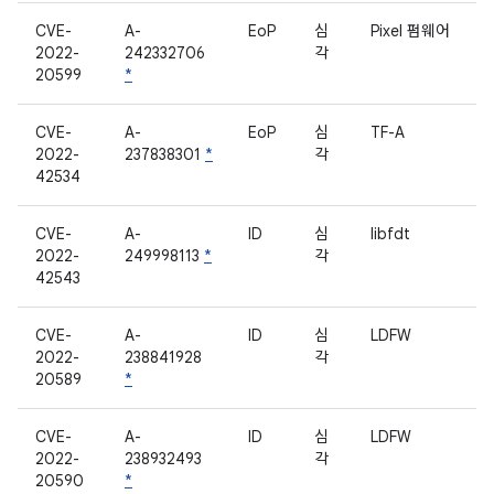
CVE-
A-
EoP
심
Pixel 펌웨어
2022-
242332706
각
20599
*
CVE-
A-
EoP
심
TF-A
2022-
237838301
*
각
42534
CVE-
A-
ID
심
libfdt
2022-
249998113
*
각
42543
CVE-
A-
ID
심
LDFW
2022-
238841928
각
20589
*
CVE-
A-
ID
심
LDFW
2022-
238932493
각
20590
*