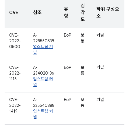
심
유
하위 구성요
CVE
참조
각
형
소
도
CVE-
A-
EoP
보
커널
2022-
228560539
통
0500
업스트림 커
널
CVE-
A-
EoP
보
커널
2022-
234020136
통
1116
업스트림 커
널
CVE-
A-
EoP
보
커널
2022-
235540888
통
1419
업스트림 커
널