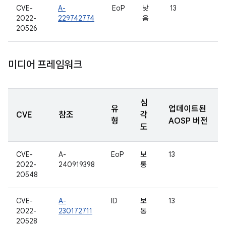
CVE-
A-
EoP
낮
13
2022-
229742774
음
20526
미디어 프레임워크
심
유
업데이트된
CVE
참조
각
형
AOSP 버전
도
CVE-
A-
EoP
보
13
2022-
240919398
통
20548
CVE-
A-
ID
보
13
2022-
230172711
통
20528