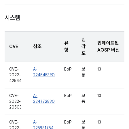
시스템
심
유
업데이트된
CVE
참조
각
형
AOSP 버전
도
CVE-
A-
EoP
보
13
2022-
224545390
통
42544
CVE-
A-
EoP
보
13
2022-
224772890
통
20503
CVE-
A-
EoP
보
13
2022-
225981754
통