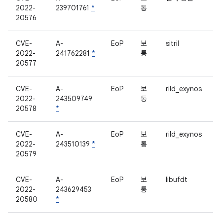
2022-
239701761
*
통
20576
CVE-
A-
EoP
보
sitril
2022-
241762281
*
통
20577
CVE-
A-
EoP
보
rild_exynos
2022-
243509749
통
20578
*
CVE-
A-
EoP
보
rild_exynos
2022-
243510139
*
통
20579
CVE-
A-
EoP
보
libufdt
2022-
243629453
통
20580
*