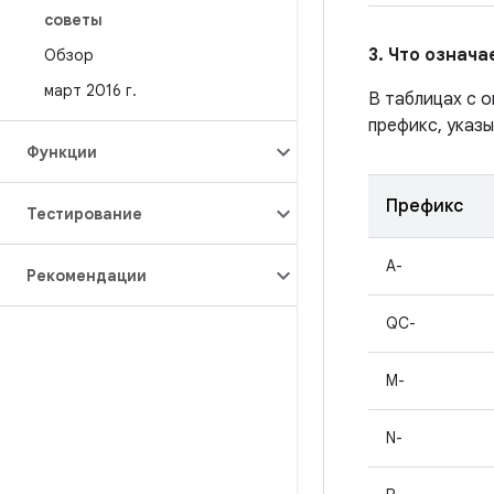
советы
3. Что означ
Обзор
март 2016 г
.
В таблицах с 
префикс, указы
Функции
Префикс
Тестирование
A-
Рекомендации
QC-
M-
N-