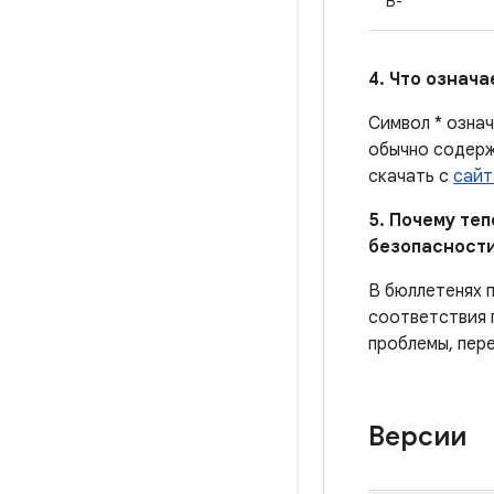
B-
4. Что означ
Символ * означ
обычно содерж
скачать с
сайт
5. Почему те
безопасности
В бюллетенях 
соответствия 
проблемы, пере
Версии