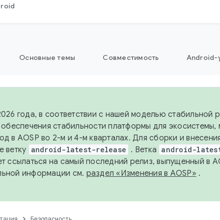
roid
Основные темы
Совместимость
Android-
2026 года, в соответствии с нашей моделью стабильной
я обеспечения стабильности платформы для экосистемы,
од в AOSP во 2-м и 4-м кварталах. Для сборки и внесени
е ветку
android-latest-release
. Ветка
android-lates
ет ссылаться на самый последний релиз, выпущенный в A
льной информации см.
раздел «Изменения в AOSP»
.
тация
Безопасность