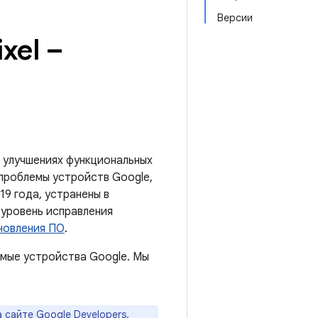
Версии
xel –
 улучшениях функциональных
 проблемы устройств Google,
19 года, устранены в
 уровень исправления
новления ПО
.
мые устройства Google. Мы
а
сайте Google Developers
.