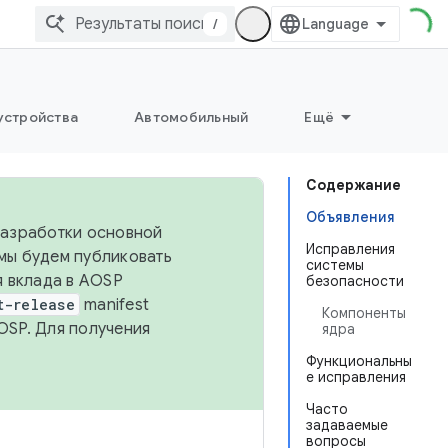
/
устройства
Автомобильный
Ещё
Содержание
Объявления
 разработки основной
Исправления
 мы будем публиковать
системы
я вклада в AOSP
безопасности
t-release
manifest
Компоненты
OSP. Для получения
ядра
Функциональны
е исправления
Часто
задаваемые
вопросы