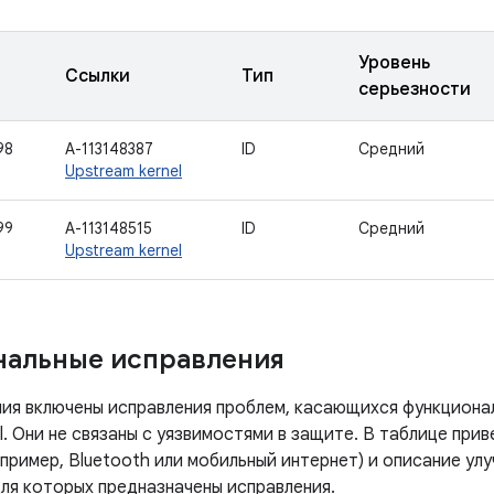
Уровень
Ссылки
Тип
серьезности
98
A-113148387
ID
Средний
Upstream kernel
99
A-113148515
ID
Средний
Upstream kernel
нальные исправления
ния включены исправления проблем, касающихся функцион
l. Они не связаны с уязвимостями в защите. В таблице при
пример, Bluetooth или мобильный интернет) и описание улу
для которых предназначены исправления.