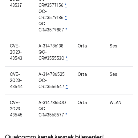
43537
CR#3577156
*
QC-
CR#3579186
*
QC-
CR#3579887
*
CVE-
A-314786138
Orta
Ses
2023-
QC-
43543
CR#3555530
*
CVE-
A-314786525
Orta
Ses
2023-
QC-
43544
CR#3556647
*
CVE-
A-314786500
Orta
WLAN
2023-
QC-
43545
CR#3568577
*
Qualcomm kapalı kaynak bileşenleri