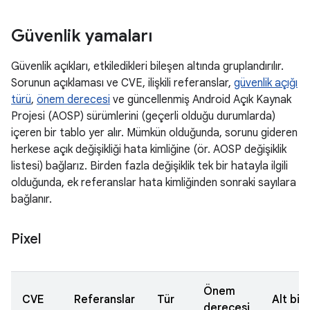
Güvenlik yamaları
Güvenlik açıkları, etkiledikleri bileşen altında gruplandırılır.
Sorunun açıklaması ve CVE, ilişkili referanslar,
güvenlik açığı
türü
,
önem derecesi
ve güncellenmiş Android Açık Kaynak
Projesi (AOSP) sürümlerini (geçerli olduğu durumlarda)
içeren bir tablo yer alır. Mümkün olduğunda, sorunu gideren
herkese açık değişikliği hata kimliğine (ör. AOSP değişiklik
listesi) bağlarız. Birden fazla değişiklik tek bir hatayla ilgili
olduğunda, ek referanslar hata kimliğinden sonraki sayılara
bağlanır.
Pixel
Önem
CVE
Referanslar
Tür
Alt bil
derecesi