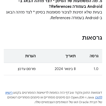
5. מה המשמעות של הסימן * לצד מזהה הבאג ב-
Android בעמודה
References
?
בעיות שלא זמינות לציבור מסומנות בסימן * לצד מזהה הבאג
ב-Android בעמודה
References
.
גרסאות
גרסה
תאריך
הערות
1.0
8 בינואר 2024
פורסם עדכון
דוגמאות התוכן והקוד שבדף הזה כפופות לרישיונות המפורטים בקטע
רישיון
לתוכן
.‏ Java ו-OpenJDK הם סימנים מסחריים או סימנים מסחריים רשומים
של חברת Oracle ו/או של השותפים העצמאיים שלה.