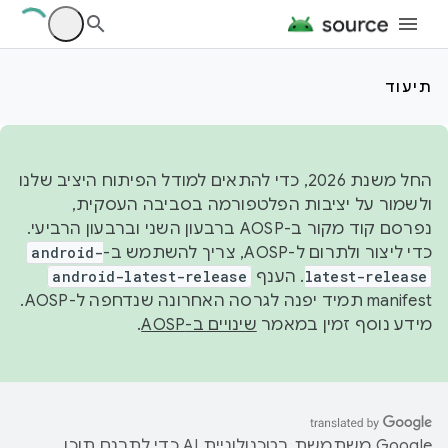
תיעוד
החל משנת 2026, כדי להתאים למודל הפיתוח היציב שלנו
ולשמור על יציבות הפלטפורמה בסביבה העסקית,
נפרסם קוד מקור ב-AOSP ברבעון השני וברבעון הרביעי.
כדי ליצור ולתרום ל-AOSP, צריך להשתמש ב-
android-
latest-release
. הענף
android-latest-release
manifest תמיד יפנה לגרסה האחרונה שנדחפה ל-AOSP.
מידע נוסף זמין במאמר
שינויים ב-AOSP
.
‫Google משתמשת בטכנולוגיית AI כדי לתרגם תוכן