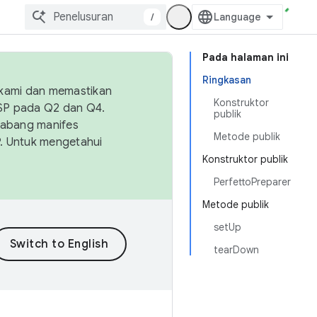
/
Pada halaman ini
Ringkasan
 kami dan memastikan
Konstruktor
OSP pada Q2 dan Q4.
publik
Cabang manifes
Metode publik
SP. Untuk mengetahui
Konstruktor publik
PerfettoPreparer
Metode publik
setUp
tearDown