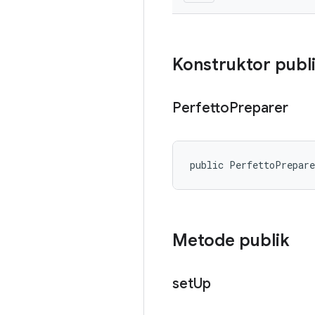
Konstruktor publ
Perfetto
Preparer
public PerfettoPrepar
Metode publik
set
Up