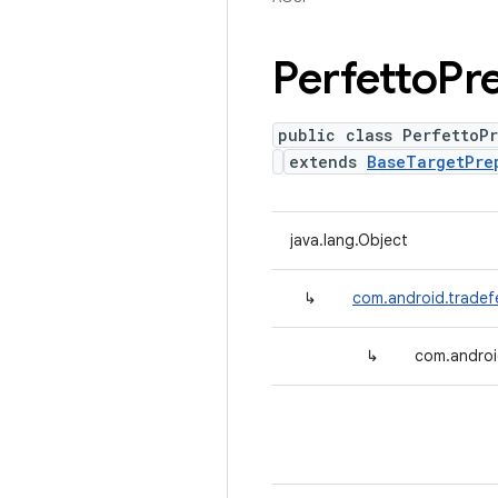
Perfetto
Pr
public class PerfettoP
extends
BaseTargetPre
java.lang.Object
↳
com.android.tradef
↳
com.androi