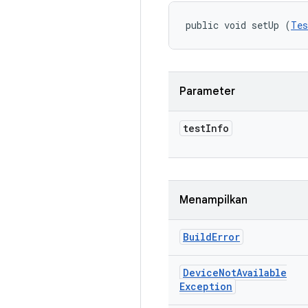
public void setUp (
Tes
Parameter
test
Info
Menampilkan
Build
Error
Device
Not
Available
Exception