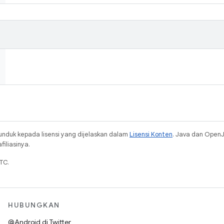
unduk kepada lisensi yang dijelaskan dalam
Lisensi Konten
. Java dan Open
iliasinya.
TC.
HUBUNGKAN
@Android di Twitter