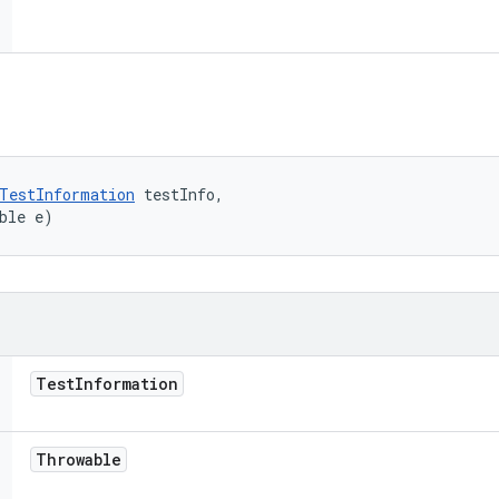
TestInformation
 testInfo, 

ble e)
Test
Information
Throwable