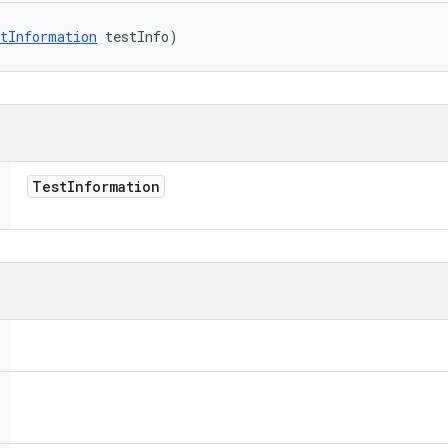
tInformation
 testInfo)
Test
Information