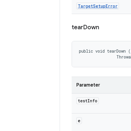
Target
Setup
Error
tear
Down
public void tearDown (
                Throwa
Parameter
test
Info
e