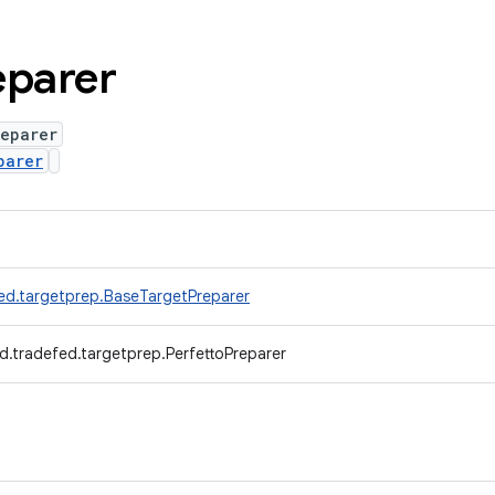
eparer
reparer
parer
ed.targetprep.BaseTargetPreparer
d.tradefed.targetprep.PerfettoPreparer