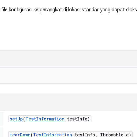
ile konfigurasi ke perangkat di lokasi standar yang dapat diaks
set
Up
(
Test
Information
test
Info)
tear
Down
(
Test
Information
test
Info
,
Throwable e)