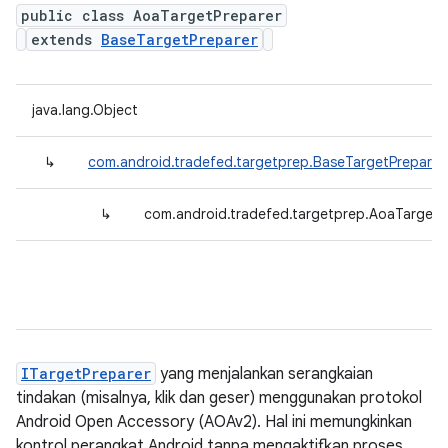
public class AoaTargetPreparer
extends
BaseTargetPreparer
java.lang.Object
↳
com.android.tradefed.targetprep.BaseTargetPreparer
↳
com.android.tradefed.targetprep.AoaTargetP
ITargetPreparer
yang menjalankan serangkaian
tindakan (misalnya, klik dan geser) menggunakan protokol
Android Open Accessory (AOAv2). Hal ini memungkinkan
kontrol perangkat Android tanpa mengaktifkan proses