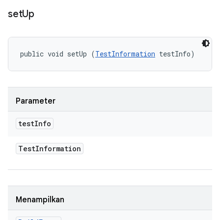
set
Up
public void setUp (
TestInformation
 testInfo)
Parameter
test
Info
Test
Information
Menampilkan