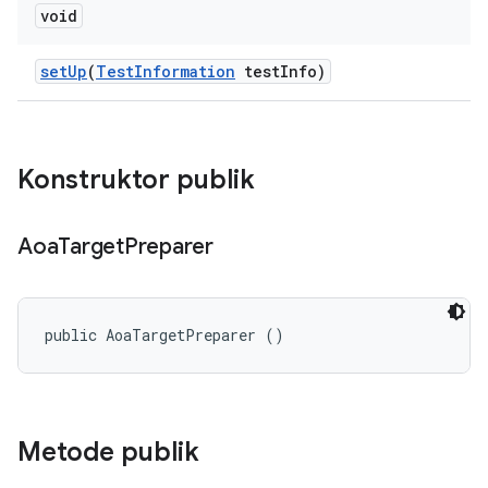
void
set
Up
(
Test
Information
test
Info)
Konstruktor publik
Aoa
Target
Preparer
public AoaTargetPreparer ()
Metode publik