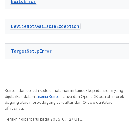
Build
Error
Device
Not
Available
Exception
Target
Setup
Error
Konten dan contoh kode di halaman ini tunduk kepada lisensi yang
dijelaskan dalam
Lisensi Konten
. Java dan OpenJDK adalah merek
dagang atau merek dagang terdaftar dari Oracle dan/atau
afiliasinya.
Terakhir diperbarui pada 2025-07-27 UTC.