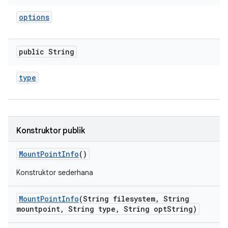
options
public String
type
Konstruktor publik
Mount
Point
Info
()
Konstruktor sederhana
Mount
Point
Info
(String filesystem
,
String
mountpoint
,
String type
,
String opt
String)