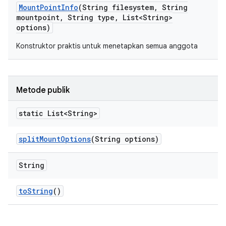
Mount
Point
Info
(String filesystem
,
String
mountpoint
,
String type
,
List<String>
options)
Konstruktor praktis untuk menetapkan semua anggota
Metode publik
static List<String>
split
Mount
Options
(String options)
String
to
String
()