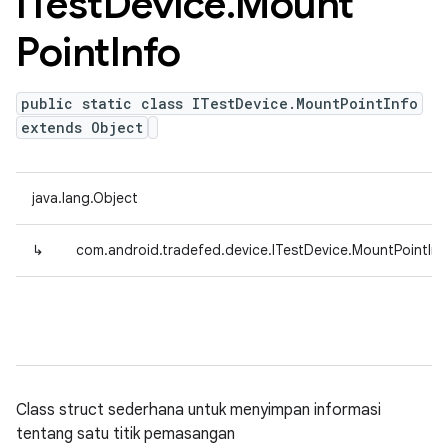
ITest
Device
.
Mount
Point
Info
public static class ITestDevice.MountPointInfo
extends Object
java.lang.Object
↳
com.android.tradefed.device.ITestDevice.MountPointInf
Class struct sederhana untuk menyimpan informasi
tentang satu titik pemasangan