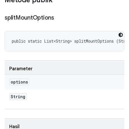
Metode publik
split
Mount
Options
public static List<String> splitMountOptions (Stri
Parameter
options
String
Hasil