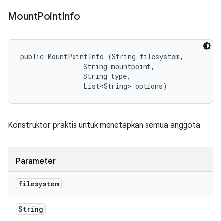
Mount
Point
Info
public MountPointInfo (String filesystem, 

                String mountpoint, 

                String type, 

                List<String> options)
Konstruktor praktis untuk menetapkan semua anggota
Parameter
filesystem
String