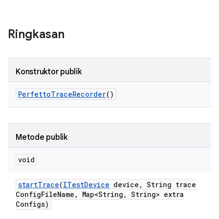
Ringkasan
Konstruktor publik
Perfetto
Trace
Recorder
()
Metode publik
void
start
Trace
(
ITest
Device
device
,
String trace
Config
File
Name
,
Map<String
,
String> extra
Configs)