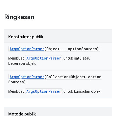
Ringkasan
Konstruktor publik
Args
Option
Parser
(Object
.
.
.
option
Sources)
ArgsOptionParser
Membuat
untuk satu atau
beberapa objek.
Args
Option
Parser
(Collection<Object> option
Sources)
ArgsOptionParser
Membuat
untuk kumpulan objek.
Metode publik