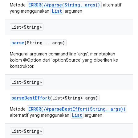
ERROR(/#parse(String. args))
Metode
alternatif
List
yang menggunakan
argumen
List<String>
parse
(String
.
.
.
args)
Mengurai argumen command line 'args', menetapkan
kolom @Option dari 'optionSource' yang diberikan ke
konstruktor.
List<String>
parse
Best
Effort
(List<String> args)
ERROR(/#parseBestEffort(String. args))
Metode
List
alternatif yang menggunakan
argumen
List<String>