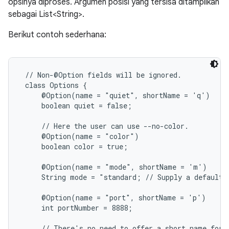
opsinya diproses. Argumen posisi yang tersisa ditampilkan
sebagai List<String>.
Berikut contoh sederhana:
 // Non-@Option fields will be ignored.

 class Options {

     @Option(name = "quiet", shortName = 'q')

     boolean quiet = false;

     // Here the user can use --no-color.

     @Option(name = "color")

     boolean color = true;

     @Option(name = "mode", shortName = 'm')

     String mode = "standard; // Supply a default j
     @Option(name = "port", shortName = 'p')

     int portNumber = 8888;

     // There's no need to offer a short name for r