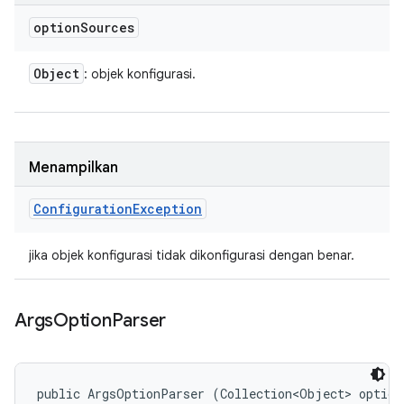
option
Sources
Object
: objek konfigurasi.
Menampilkan
Configuration
Exception
jika objek konfigurasi tidak dikonfigurasi dengan benar.
Args
Option
Parser
public ArgsOptionParser (Collection<Object> option