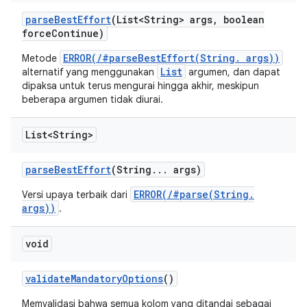
parse
Best
Effort
(List<String> args
,
boolean
force
Continue)
ERROR(/#parseBestEffort(String. args))
Metode
List
alternatif yang menggunakan
argumen, dan dapat
dipaksa untuk terus mengurai hingga akhir, meskipun
beberapa argumen tidak diurai.
List<String>
parse
Best
Effort
(String
.
.
.
args)
ERROR(/#parse(String.
Versi upaya terbaik dari
args))
.
void
validate
Mandatory
Options
()
Memvalidasi bahwa semua kolom yang ditandai sebagai