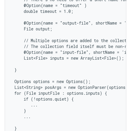
     @Option(name = "timeout" )

     double timeout = 1.0;

     @Option(name = "output-file", shortName = 'o'
     File output;

     // Multiple options are added to the collectio
     // The collection field itself must be non-nul
     @Option(name = "input-file", shortName = 'i')
     List<File> inputs = new ArrayList<File>();

 }

 Options options = new Options();

 List<String> posArgs = new OptionParser(options).
 for (File inputFile : options.inputs) {

     if (!options.quiet) {

        ...

     }

     ...

 }
