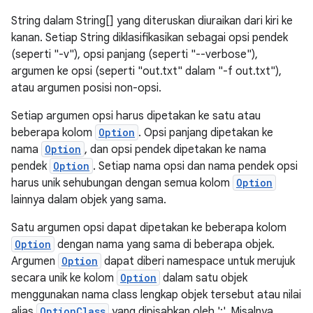
String dalam String[] yang diteruskan diuraikan dari kiri ke
kanan. Setiap String diklasifikasikan sebagai opsi pendek
(seperti "-v"), opsi panjang (seperti "--verbose"),
argumen ke opsi (seperti "out.txt" dalam "-f out.txt"),
atau argumen posisi non-opsi.
Setiap argumen opsi harus dipetakan ke satu atau
beberapa kolom
Option
. Opsi panjang dipetakan ke
nama
Option
, dan opsi pendek dipetakan ke nama
pendek
Option
. Setiap nama opsi dan nama pendek opsi
harus unik sehubungan dengan semua kolom
Option
lainnya dalam objek yang sama.
Satu argumen opsi dapat dipetakan ke beberapa kolom
Option
dengan nama yang sama di beberapa objek.
Argumen
Option
dapat diberi namespace untuk merujuk
secara unik ke kolom
Option
dalam satu objek
menggunakan nama class lengkap objek tersebut atau nilai
alias
OptionClass
yang dipisahkan oleh ':'. Misalnya