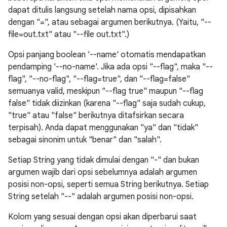
dapat ditulis langsung setelah nama opsi, dipisahkan
dengan "=", atau sebagai argumen berikutnya. (Yaitu, "--
file=out.txt" atau "--file out.txt".)
Opsi panjang boolean '--name' otomatis mendapatkan
pendamping '--no-name'. Jika ada opsi "--flag", maka "--
flag", "--no-flag", "--flag=true", dan "--flag=false"
semuanya valid, meskipun "--flag true" maupun "--flag
false" tidak diizinkan (karena "--flag" saja sudah cukup,
"true" atau "false" berikutnya ditafsirkan secara
terpisah). Anda dapat menggunakan "ya" dan "tidak"
sebagai sinonim untuk "benar" dan "salah".
Setiap String yang tidak dimulai dengan "-" dan bukan
argumen wajib dari opsi sebelumnya adalah argumen
posisi non-opsi, seperti semua String berikutnya. Setiap
String setelah "--" adalah argumen posisi non-opsi.
Kolom yang sesuai dengan opsi akan diperbarui saat