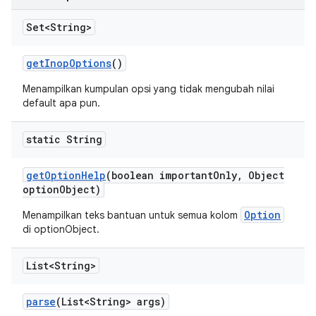
Set<String>
get
Inop
Options
()
Menampilkan kumpulan opsi yang tidak mengubah nilai
default apa pun.
static String
get
Option
Help
(boolean important
Only
,
Object
option
Object)
Option
Menampilkan teks bantuan untuk semua kolom
di
optionObject.
List<String>
parse
(List<String> args)