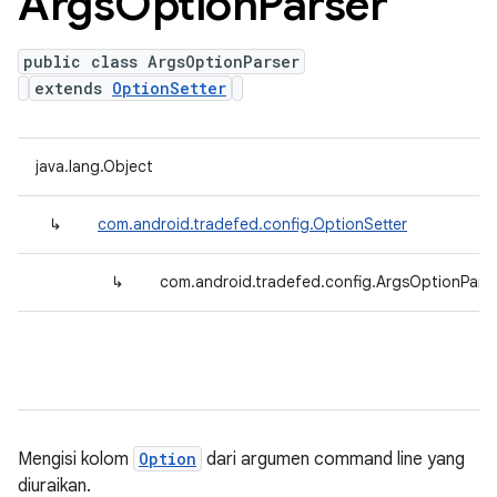
Args
Option
Parser
public class ArgsOptionParser
extends
OptionSetter
java.lang.Object
↳
com.android.tradefed.config.OptionSetter
↳
com.android.tradefed.config.ArgsOptionPars
Mengisi kolom
Option
dari argumen command line yang
diuraikan.