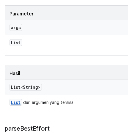
Parameter
args
List
Hasil
List<String>
List
dari argumen yang tersisa
parse
Best
Effort