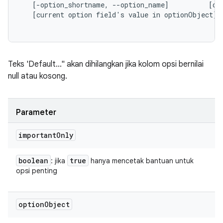
   [-option_shortname, --option_name]          [opt
   [current option field's value in optionObject]

Teks 'Default..." akan dihilangkan jika kolom opsi bernilai
null atau kosong.
Parameter
important
Only
boolean
true
: jika
hanya mencetak bantuan untuk
opsi penting
option
Object