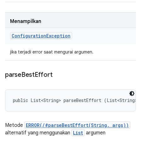
Menampilkan
Configuration
Exception
jika terjadi error saat mengurai argumen.
parse
Best
Effort
public List<String> parseBestEffort (List<String> 
Metode
ERROR(/#parseBestEffort(String. args))
alternatif yang menggunakan
List
argumen