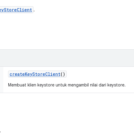
eyStoreClient
.
create
Key
Store
Client
()
Membuat klien keystore untuk mengambil nilai dari keystore.
t