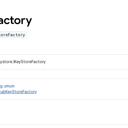
actory
toreFactory
eystore.IKeyStoreFactory
ang umum
tubKeyStoreFactory