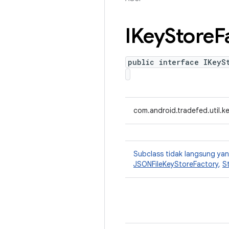
IKey
Store
F
public interface IKeyS
com.android.tradefed.util.k
Subclass tidak langsung y
JSONFileKeyStoreFactory
,
S