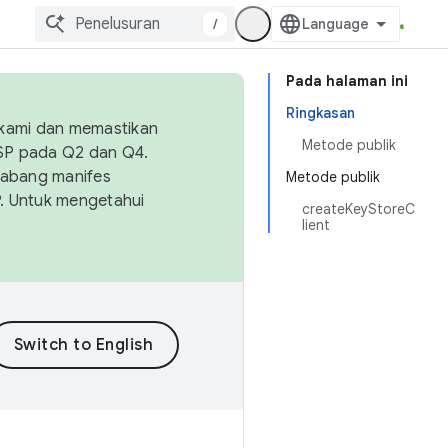
/
Pada halaman ini
Ringkasan
 kami dan memastikan
Metode publik
OSP pada Q2 dan Q4.
Cabang manifes
Metode publik
SP. Untuk mengetahui
createKeyStoreC
lient