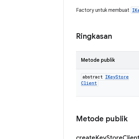
Factory untuk membuat
IK
Ringkasan
Metode publik
abstract
IKey
Store
Client
Metode publik
create
Key
Store
Clien