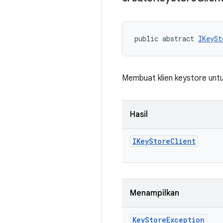
public abstract 
IKeySt
Membuat klien keystore untuk
Hasil
IKey
Store
Client
Menampilkan
Key
Store
Exception