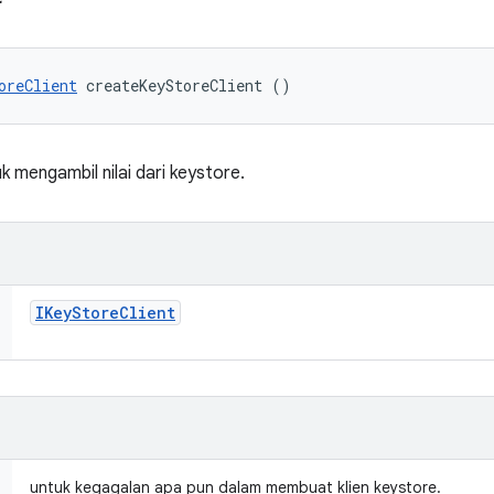
oreClient
 createKeyStoreClient ()
 mengambil nilai dari keystore.
IKey
Store
Client
untuk kegagalan apa pun dalam membuat klien keystore.