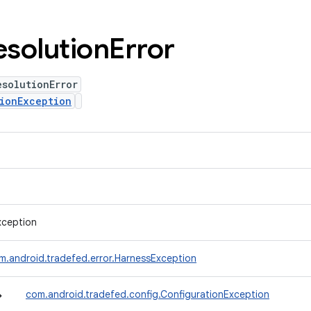
esolution
Error
esolutionError
ionException
xception
m.android.tradefed.error.HarnessException
↳
com.android.tradefed.config.ConfigurationException