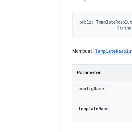
public TemplateResolut
                String
Membuat
TemplateResolu
Parameter
config
Name
template
Name