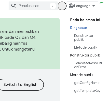
/
Pada halaman ini
Ringkasan
 kami dan memastikan
Konstruktor
OSP pada Q2 dan Q4.
publik
Cabang manifes
Metode publik
SP. Untuk mengetahui
Konstruktor publik
TemplateResoluti
onError
Metode publik
getConfigName
getTemplateKey