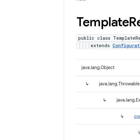
Template
R
public class TemplateR
extends
Configurat
java.lang.Object
↳
java.lang.Throwable
↳
java.lang.E
↳
co