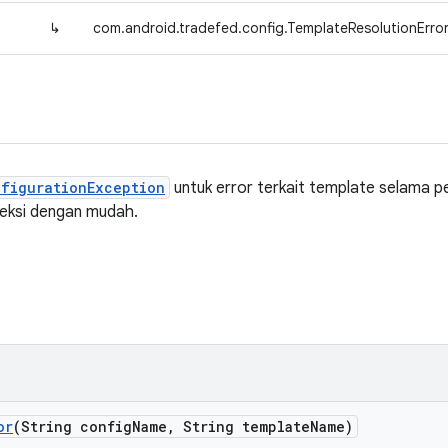
↳
com.android.tradefed.config.TemplateResolutionErro
nfigurationException
untuk error terkait template selama pe
teksi dengan mudah.
or
(String config
Name
,
String template
Name)