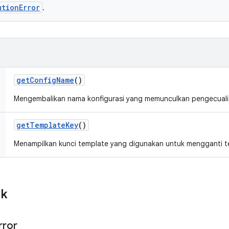
utionError
.
get
Config
Name
()
Mengembalikan nama konfigurasi yang memunculkan pengecuali
get
Template
Key
()
Menampilkan kunci template yang digunakan untuk mengganti t
ik
rror