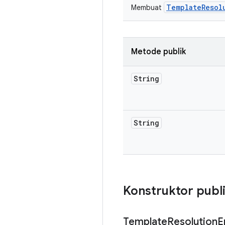
TemplateResol
Membuat
Metode publik
String
String
Konstruktor publ
Template
Resolution
E