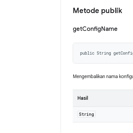
Metode publik
get
Config
Name
public String getConf
Mengembalikan nama konfigu
Hasil
String