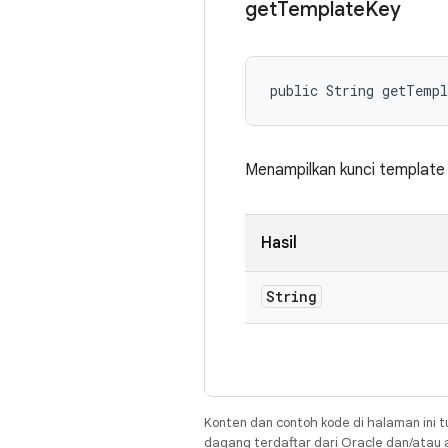
get
Template
Key
public String getTemp
Menampilkan kunci template
Hasil
String
Konten dan contoh kode di halaman ini t
dagang terdaftar dari Oracle dan/atau af