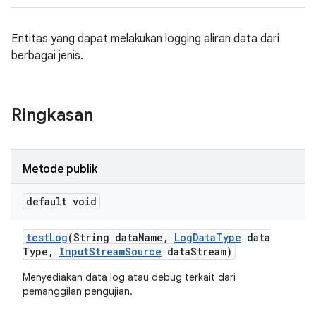
Entitas yang dapat melakukan logging aliran data dari
berbagai jenis.
Ringkasan
Metode publik
default void
test
Log
(String data
Name
,
Log
Data
Type
data
Type
,
Input
Stream
Source
data
Stream)
Menyediakan data log atau debug terkait dari
pemanggilan pengujian.