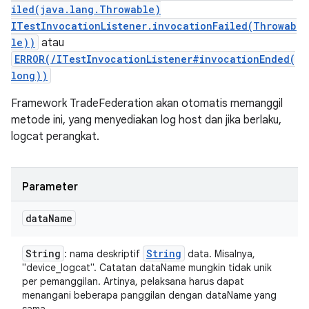
iled(java.lang.Throwable)
ITestInvocationListener.invocationFailed(Throwab
le))
atau
ERROR(/ITestInvocationListener#invocationEnded(
long))
Framework TradeFederation akan otomatis memanggil
metode ini, yang menyediakan log host dan jika berlaku,
logcat perangkat.
Parameter
data
Name
String
String
: nama deskriptif
data. Misalnya,
"device_logcat". Catatan dataName mungkin tidak unik
per pemanggilan. Artinya, pelaksana harus dapat
menangani beberapa panggilan dengan dataName yang