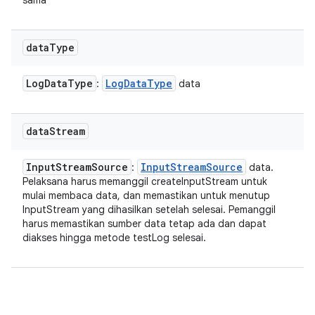
sama
data
Type
Log
Data
Type
Log
Data
Type
:
data
data
Stream
Input
Stream
Source
Input
Stream
Source
:
data.
Pelaksana harus memanggil createInputStream untuk
mulai membaca data, dan memastikan untuk menutup
InputStream yang dihasilkan setelah selesai. Pemanggil
harus memastikan sumber data tetap ada dan dapat
diakses hingga metode testLog selesai.