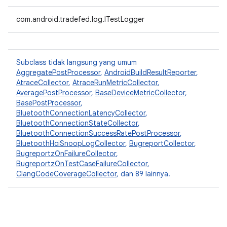
com.android.tradefed.log.ITestLogger
Subclass tidak langsung yang umum
AggregatePostProcessor
,
AndroidBuildResultReporter
,
AtraceCollector
,
AtraceRunMetricCollector
,
AveragePostProcessor
,
BaseDeviceMetricCollector
,
BasePostProcessor
,
BluetoothConnectionLatencyCollector
,
BluetoothConnectionStateCollector
,
BluetoothConnectionSuccessRatePostProcessor
,
BluetoothHciSnoopLogCollector
,
BugreportCollector
,
BugreportzOnFailureCollector
,
BugreportzOnTestCaseFailureCollector
,
ClangCodeCoverageCollector
, dan 89 lainnya.