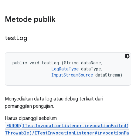
Metode publik
test
Log
public void testLog (String dataName, 

LogDataType
 dataType, 

InputStreamSource
 dataStream)
Menyediakan data log atau debug terkait dari
pemanggilan pengujian.
Harus dipanggil sebelum
ERROR(ITestInvocationListener.invocationFailed(
Throwable)/ITestInvocationListener#invocationFa